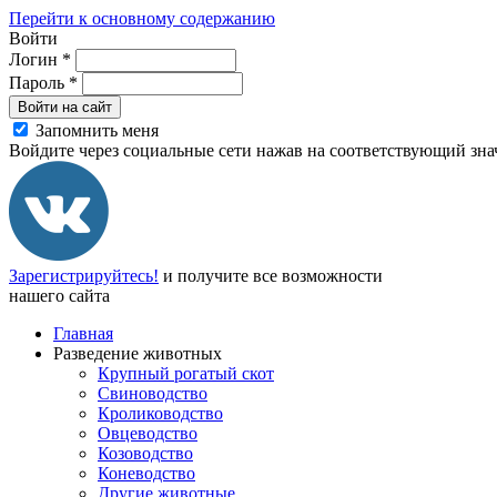
Перейти к основному содержанию
Войти
Логин
*
Пароль
*
Войти на сайт
Запомнить меня
Войдите через социальные сети нажав на соответствующий зна
Зарегистрируйтесь!
и получите все возможности
нашего сайта
Главная
Разведение животных
Крупный рогатый скот
Свиноводство
Кролиководство
Овцеводство
Козоводство
Коневодство
Другие животные