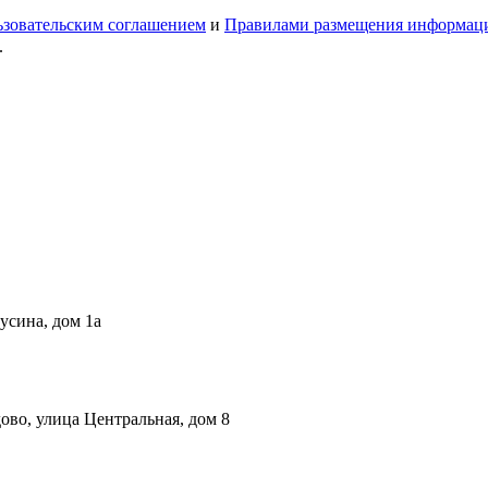
зовательским соглашением
и
Правилами размещения информац
.
русина, дом 1а
ово, улица Центральная, дом 8