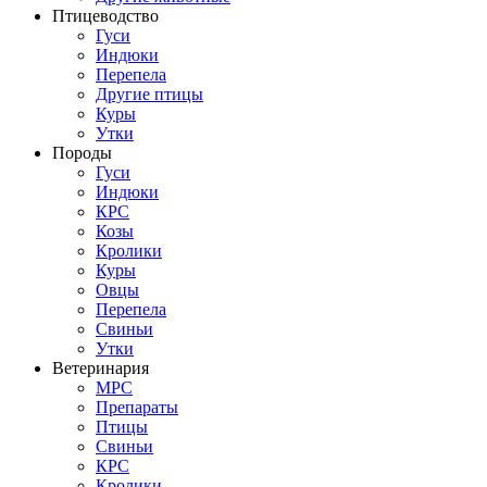
Птицеводство
Гуси
Индюки
Перепела
Другие птицы
Куры
Утки
Породы
Гуси
Индюки
КРС
Козы
Кролики
Куры
Овцы
Перепела
Свиньи
Утки
Ветеринария
МРС
Препараты
Птицы
Свиньи
КРС
Кролики