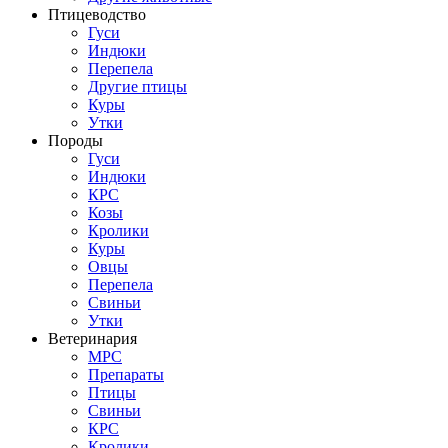
Птицеводство
Гуси
Индюки
Перепела
Другие птицы
Куры
Утки
Породы
Гуси
Индюки
КРС
Козы
Кролики
Куры
Овцы
Перепела
Свиньи
Утки
Ветеринария
МРС
Препараты
Птицы
Свиньи
КРС
Кролики