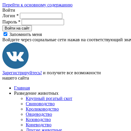
Перейти к основному содержанию
Войти
Логин
*
Пароль
*
Войти на сайт
Запомнить меня
Войдите через социальные сети нажав на соответствующий зна
Зарегистрируйтесь!
и получите все возможности
нашего сайта
Главная
Разведение животных
Крупный рогатый скот
Свиноводство
Кролиководство
Овцеводство
Козоводство
Коневодство
Другие животные