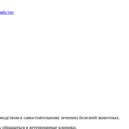
зяйстве
уководством к самостоятельному лечению болезней животных.
х обращаться в ветеринарные клиники.