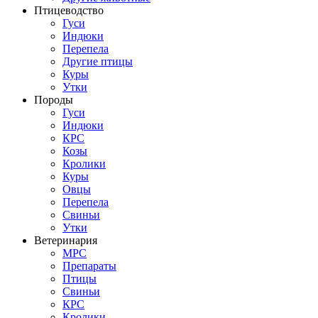
Птицеводство
Гуси
Индюки
Перепела
Другие птицы
Куры
Утки
Породы
Гуси
Индюки
КРС
Козы
Кролики
Куры
Овцы
Перепела
Свиньи
Утки
Ветеринария
МРС
Препараты
Птицы
Свиньи
КРС
Кролики