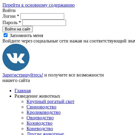
Перейти к основному содержанию
Войти
Логин
*
Пароль
*
Войти на сайт
Запомнить меня
Войдите через социальные сети нажав на соответствующий зна
Зарегистрируйтесь!
и получите все возможности
нашего сайта
Главная
Разведение животных
Крупный рогатый скот
Свиноводство
Кролиководство
Овцеводство
Козоводство
Коневодство
Другие животные