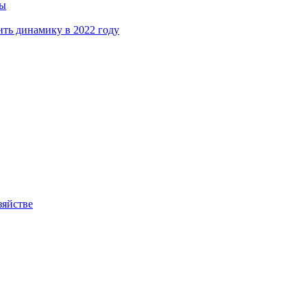
ны
ть динамику в 2022 году
зяйстве