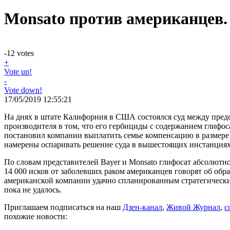
Monsato против американцев. 
-12
votes
+
Vote up!
-
Vote down!
17/05/2019 12:55:21
На днях в штате Калифорния в США состоялся суд между пред
производителя в том, что его гербициды с содержанием глифо
постановил компании выплатить семье компенсацию в размере
намерены оспаривать решение суда в вышестоящих инстанциях
По словам представителей Bayer и Monsato глифосат абсолютно
14 000 исков от заболевших раком американцев говорят об об
американской компании удачно спланированным стратегическим 
пока не удалось.
Приглашаем подписаться на наш
Дзен-канал
,
Живой Журнал
,
с
похожие новости: