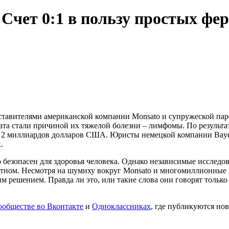
Счет 0:1 в пользу простых фе
ставителями американской компании Monsato и супружеской пар
сата стали причиной их тяжелой болезни – лимфомы. По результ
 2 миллиардов долларов США. Юристы немецкой компании Bayer
.
 безопасен для здоровья человека. Однако независимые исследо
ратном. Несмотря на шумиху вокруг Monsato и многомиллионные 
решением. Правда ли это, или такие слова они говорят только 
ообществе во Вконтакте
и
Одноклассниках
, где публикуются нов