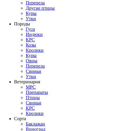
Перепела
Другие птицы
Куры
Утки
Породы
Гуси
Индюки
КРС
Козы
Кролики
Куры
Овцы
Перепела
Свиньи
Утки
Ветеринария
МРС
Препараты
Птицы
Свиньи
КРС
Кролики
Сорта
Баклажан
Виноград