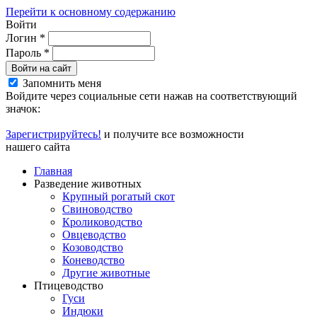
Перейти к основному содержанию
Войти
Логин
*
Пароль
*
Войти на сайт
Запомнить меня
Войдите через социальные сети нажав на соответствующий
значок:
Зарегистрируйтесь!
и получите все возможности
нашего сайта
Главная
Разведение животных
Крупный рогатый скот
Свиноводство
Кролиководство
Овцеводство
Козоводство
Коневодство
Другие животные
Птицеводство
Гуси
Индюки