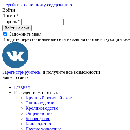
Перейти к основному содержанию
Войти
Логин
*
Пароль
*
Войти на сайт
Запомнить меня
Войдите через социальные сети нажав на соответствующий зна
Зарегистрируйтесь!
и получите все возможности
нашего сайта
Главная
Разведение животных
Крупный рогатый скот
Свиноводство
Кролиководство
Овцеводство
Козоводство
Коневодство
Другие животные