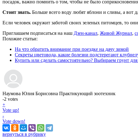
посадок, важно помнить о том, чтобы не было соприкосновения
Стоит знать.
Больше всего воду любят яблони и сливы, а вот 
Если человек окружит заботой своих зеленых питомцев, то он
Приглашаем подписаться на наш
Дзен-канал
,
Живой Журнал
,
с
Похожие статьи:
На что обратить внимание при поездке на дачу зимой
Секреты цветовода, какие болезни подстерегают клубне
Купить или сделать самостоятельно? Выбираем грунт для
Наумова Юлия Борисовна
Практикующий зоотехник
-2
votes
+
Vote up!
-
Vote down!
вернуться в рубрику