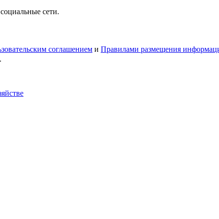
 социальные сети.
зовательским соглашением
и
Правилами размещения информац
.
зяйстве