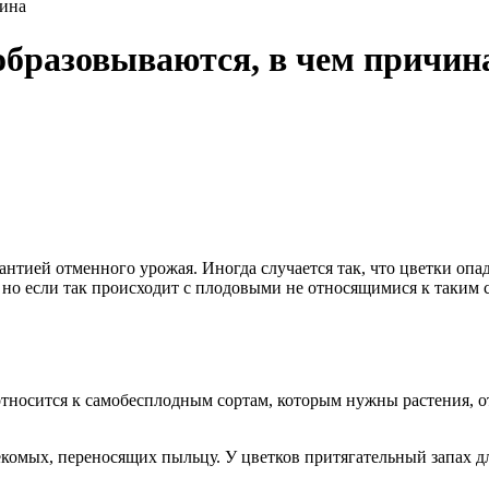
чина
е образовываются, в чем причин
антией отменного урожая. Иногда случается так, что цветки опад
, но если так происходит с плодовыми не относящимися к таким с
тносится к самобесплодным сортам, которым нужны растения, отн
екомых, переносящих пыльцу. У цветков притягательный запах д