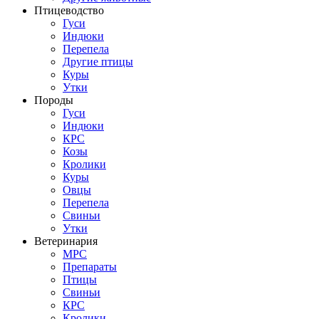
Птицеводство
Гуси
Индюки
Перепела
Другие птицы
Куры
Утки
Породы
Гуси
Индюки
КРС
Козы
Кролики
Куры
Овцы
Перепела
Свиньи
Утки
Ветеринария
МРС
Препараты
Птицы
Свиньи
КРС
Кролики