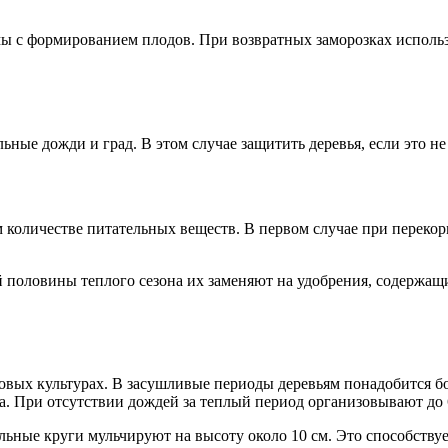
 с формированием плодов. При возвратных заморозках использ
ные дожди и град. В этом случае защитить деревья, если это не
 количестве питательных веществ. В первом случае при перекор
й половины теплого сезона их заменяют на удобрения, содержащи
овых культурах. В засушливые периоды деревьям понадобится б
а. При отсутствии дождей за теплый период организовывают до 
льные круги мульчируют на высоту около 10 см. Это способству