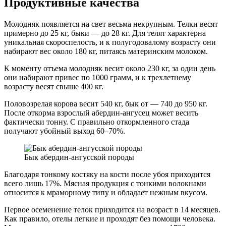
Продуктивные качества
Молодняк появляется на свет весьма некрупным. Телки весят
примерно до 25 кг, быки — до 28 кг. Для телят характерна
уникальная скороспелость, и к полугодовалому возрасту они
набирают вес около 180 кг, питаясь материнским молоком.
К моменту отъема молодняк весит около 230 кг, за один день
они набирают привес по 1000 грамм, и к трехлетнему
возрасту весят свыше 400 кг.
Половозрелая корова весит 540 кг, бык от — 740 до 950 кг.
После откорма взрослый абердин-ангусец может весить
фактически тонну. С правильно откормленного стада
получают убойный выход 60–70%.
Бык абердин-ангусской породы
Благодаря тонкому костяку на кости после убоя приходится
всего лишь 17%. Мясная продукция с тонкими волокнами
относится к мраморному типу и обладает нежным вкусом.
Первое осеменение телок приходится на возраст в 14 месяцев.
Как правило, отелы легкие и проходят без помощи человека.