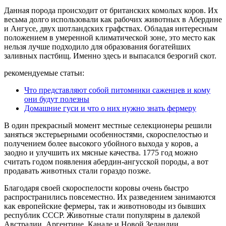
Данная порода происходит от британских комолых коров. Их
весьма долго использовали как рабочих животных в Абердине
и Ангусе, двух шотландских графствах. Обладая интересным
положением в умеренной климатической зоне, это место как
нельзя лучше подходило для образования богатейших
заливных пастбищ. Именно здесь и выпасался безрогий скот.
рекомендуемые статьи:
Что представляют собой питомники саженцев и кому
они будут полезны
Домашние гуси и что о них нужно знать фермеру
В один прекрасный момент местные селекционеры решили
заняться экстерьерными особенностями, скороспелостью и
получением более высокого убойного выхода у коров, а
заодно и улучшить их мясные качества. 1775 год можно
считать годом появления абердин-ангусской породы, а вот
продавать животных стали гораздо позже.
Благодаря своей скороспелости коровы очень быстро
распространились повсеместно. Их разведением занимаются
как европейские фермеры, так и животноводы из бывших
республик СССР. Животные стали популярны в далекой
Австралии, Аргентине, Канаде и Новой Зеландии.