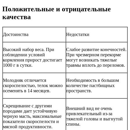
Положительные и отрицательные
качества
Достоинства
Недостатки
Высокий набор веса. При
Слабое развитие конечностей.
соблюдении условий
При чрезмерном перекорме
кормления прирост достигает
могут возникать тяжелые
1000 г в сутки.
травмы вплоть до переломов.
Молодняк отличается
Необходимость в большом
скороспелостью, телок можно
количестве пастбищных
осеменять в 14 месяцев.
пространств.
Скрещивание с другими
Внешний вид не очень
породами дает устойчивую
привлекательный из-за
черную масть, максимальные
тяжелой головы и выгнутой
показатели скороспелости и
спины.
мясной продуктивности.