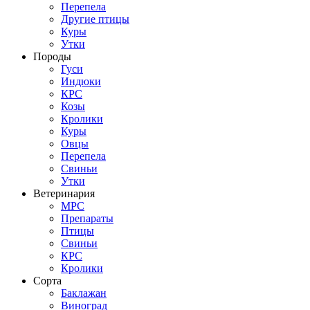
Перепела
Другие птицы
Куры
Утки
Породы
Гуси
Индюки
КРС
Козы
Кролики
Куры
Овцы
Перепела
Свиньи
Утки
Ветеринария
МРС
Препараты
Птицы
Свиньи
КРС
Кролики
Сорта
Баклажан
Виноград