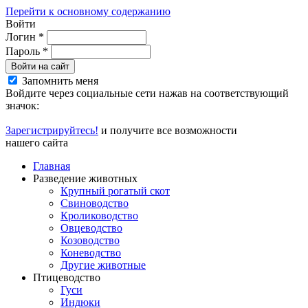
Перейти к основному содержанию
Войти
Логин
*
Пароль
*
Войти на сайт
Запомнить меня
Войдите через социальные сети нажав на соответствующий
значок:
Зарегистрируйтесь!
и получите все возможности
нашего сайта
Главная
Разведение животных
Крупный рогатый скот
Свиноводство
Кролиководство
Овцеводство
Козоводство
Коневодство
Другие животные
Птицеводство
Гуси
Индюки