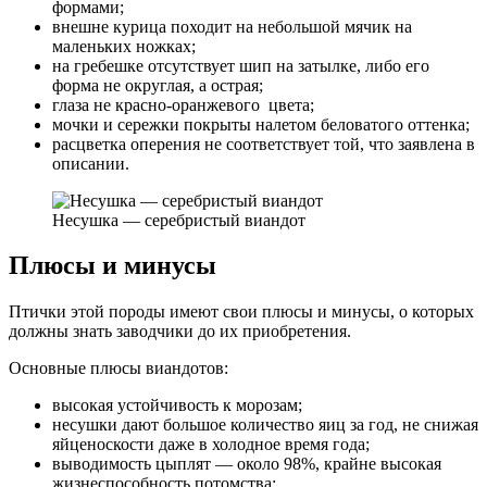
формами;
внешне курица походит на небольшой мячик на
маленьких ножках;
на гребешке отсутствует шип на затылке, либо его
форма не округлая, а острая;
глаза не красно-оранжевого цвета;
мочки и сережки покрыты налетом беловатого оттенка;
расцветка оперения не соответствует той, что заявлена в
описании.
Несушка — серебристый виандот
Плюсы и минусы
Птички этой породы имеют свои плюсы и минусы, о которых
должны знать заводчики до их приобретения.
Основные плюсы виандотов:
высокая устойчивость к морозам;
несушки дают большое количество яиц за год, не снижая
яйценоскости даже в холодное время года;
выводимость цыплят — около 98%, крайне высокая
жизнеспособность потомства;