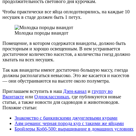
продолжительность светового дня курочкам.
Чтобы практически все яйца оплодотворялись, на каждые 10
несушек в стаде должен быть 1 петух.
Молодка породы виандот
Помещение, в котором содержатся виандоты, должно быть
просторным и хорошо освещенным. В нем устраивается
достаточное количество насестов, а количества гнезд должно
хватать на всех несушек.
Так как виандоты имеют достаточно большую массу, гнезда
должны располагаться невысоко. Это же касается и насестов
— они обустраиваются на высоте около полуметра.
Приглашаем вступить в наш
Дзен-канал
и
группу во
Вконтакте
или
Одноклассниках
, где публикуются новые
статьи, а также новости для садоводов и животноводов.
Похожие статьи:
Знакомство с банкивскими джунглевыми курами
Аям цемани: черная порода кур с такими же яйцами
Бройлеры Кобб-500: выращивание в домашних условиях