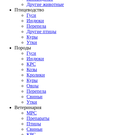
Другие животные
Птицеводство
Гуси
Индюки
Перепела
Другие птицы
Куры
Утки
Породы
Гуси
Индюки
КРС
Козы
Кролики
Куры
Овцы
Перепела
Свиньи
Утки
Ветеринария
МРС
Препараты
Птицы
Свиньи
КРС