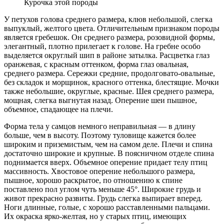
Курочка этой породы
У петухов голова среднего размера, клюв небольшой, слегка
выпуклый, желтого цвета. Отличительным признаком породы
является гребешок. Он среднего размера, розовидной формы,
элегантный, плотно прилегает к голове. На гребне особо
выделяется округлый шип в районе затылка. Расцветка глаз
оранжевая, с красным оттенком, форма глаз овальная,
среднего размера. Сережки средние, продолговато-овальные,
без складок и морщинок, красного оттенка, блестящие. Мочки
также небольшие, округлые, красные. Шея среднего размера,
мощная, слегка выгнутая назад. Оперение шеи пышное,
объемное, спадающее на плечи.
Форма тела у самцов немного неправильная — в длину
больше, чем в высоту. Поэтому туловище кажется более
широким и приземистым, чем на самом деле. Плечи и спина
достаточно широкие и крупные. В поясничном отделе спина
поднимается вверх. Объемное оперение придает телу птиц
массивность. Хвостовое оперение небольшого размера,
пышное, хорошо раскрытое, по отношению к спине
поставлено пол углом чуть меньше 45°. Широкие грудь и
живот прекрасно развиты. Грудь слегка выпирает вперед.
Ноги длинные, голые, с хорошо расставленными пальцами.
Их окраска ярко-желтая, но у старых птиц, имеющих