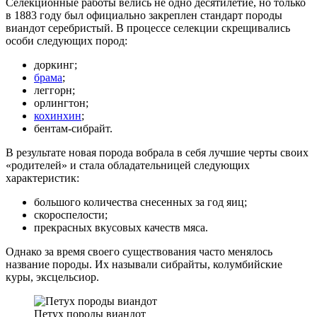
Селекционные работы велись не одно десятилетие, но только
в 1883 году был официально закреплен стандарт породы
виандот серебристый. В процессе селекции скрещивались
особи следующих пород:
доркинг;
брама
;
леггорн;
орлингтон;
кохинхин
;
бентам-сибрайт.
В результате новая порода вобрала в себя лучшие черты своих
«родителей» и стала обладательницей следующих
характеристик:
большого количества снесенных за год яиц;
скороспелости;
прекрасных вкусовых качеств мяса.
Однако за время своего существования часто менялось
название породы. Их называли сибрайты, колумбийские
куры, эксцельсиор.
Петух породы виандот