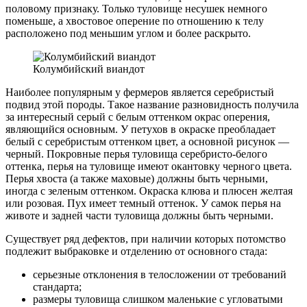
половому признаку. Только туловище несушек немного
поменьше, а хвостовое оперение по отношению к телу
расположено под меньшим углом и более раскрыто.
Колумбийский виандот
Наиболее популярным у фермеров является серебристый
подвид этой породы. Такое название разновидность получила
за интересный серый с белым оттенком окрас оперения,
являющийся основным. У петухов в окраске преобладает
белый с серебристым оттенком цвет, а основной рисунок —
черный. Покровные перья туловища серебристо-белого
оттенка, перья на туловище имеют окантовку черного цвета.
Перья хвоста (а также маховые) должны быть черными,
иногда с зеленым оттенком. Окраска клюва и плюсен желтая
или розовая. Пух имеет темный оттенок. У самок перья на
животе и задней части туловища должны быть черными.
Существует ряд дефектов, при наличии которых потомство
подлежит выбраковке и отделению от основного стада:
серьезные отклонения в телосложении от требований
стандарта;
размеры туловища слишком маленькие с угловатыми