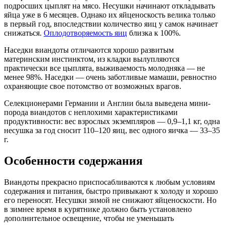
подросших цыплят на мясо. Несушки начинают откладывать
яйца уже в 6 месяцев. Однако их яйценоскость велика только
в первый год, впоследствии количество яиц у самок начинает
снижаться.
Оплодотворяемость яиц
близка к 100%.
Наседки виандоты отличаются хорошо развитым
материнским инстинктом, из кладки вылупляются
практически все цыплята, выживаемость молодняка — не
менее 98%. Наседки — очень заботливые мамаши, ревностно
охраняющие свое потомство от возможных врагов.
Селекционерами Германии и Англии была выведена мини-
порода виандотов с неплохими характеристиками
продуктивности: вес взрослых экземпляров — 0,9–1,1 кг, одна
несушка за год сносит 110–120 яиц, вес одного яичка — 33–35
г.
Особенности содержания
Виандоты прекрасно приспосабливаются к любым условиям
содержания и питания, быстро привыкают к холоду и хорошо
его переносят. Несушки зимой не снижают яйценоскости. Но
в зимнее время в курятнике должно быть установлено
дополнительное освещение, чтобы не уменьшать