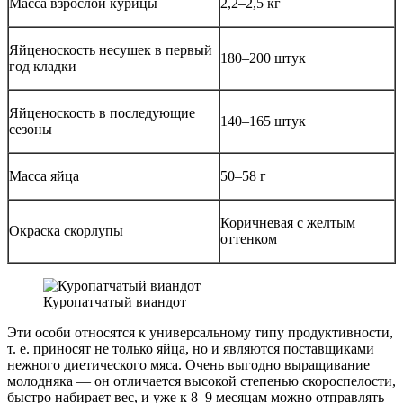
Масса взрослой курицы
2,2–2,5 кг
Яйценоскость несушек в первый
180–200 штук
год кладки
Яйценоскость в последующие
140–165 штук
сезоны
Масса яйца
50–58 г
Коричневая с желтым
Окраска скорлупы
оттенком
Куропатчатый виандот
Эти особи относятся к универсальному типу продуктивности,
т. е. приносят не только яйца, но и являются поставщиками
нежного диетического мяса. Очень выгодно выращивание
молодняка — он отличается высокой степенью скороспелости,
быстро набирает вес, и уже к 8–9 месяцам можно отправлять