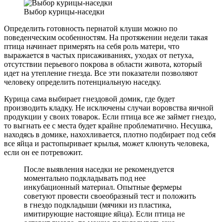
Выбор курицы-наседки
Определить готовность пернатой клуши можно по
поведенческим особенностям. На протяжении недели такая
птица начинает примерять на себя роль матери, что
выражается в частых присаживаниях, уходах от петуха,
отсутствии перьевого покрова в области живота, который
идет на утепление гнезда. Все эти показатели позволяют
человеку определить потенциальную наседку.
Курица сама выбирает гнездовой домик, где будет
производить кладку. Не исключены случаи воровства яичной
продукции у своих товарок. Если птица все же займет гнездо,
то выгнать ее с места будет крайне проблематично. Несушка,
находясь в домике, нахохливается, плотно подбирает под себя
все яйца и растопыривает крылья, может клюнуть человека,
если он ее потревожит.
После выявления наседки не рекомендуется
моментально подкладывать под нее
инкубационный материал. Опытные фермеры
советуют провести своеобразный тест и положить
в гнездо подкладыши (мячики из пластика,
имитирующие настоящие яйца). Если птица не