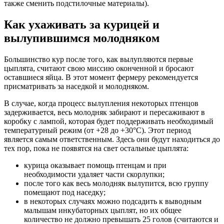
также сменить подстилочные материалы).
Как ухаживать за курицей и
вылупившимся молодняком
Большинство кур после того, как вылупляются первые
цыплята, считают свою миссию оконченной и бросают
оставшиеся яйца. В этот момент фермеру рекомендуется
присматривать за наседкой и молодняком.
В случае, когда процесс вылупления некоторых птенцов
задерживается, весь молодняк забирают и пересаживают в
коробку с лампой, которая будет поддерживать необходимый
температурный режим (от +28 до +30°С). Этот период
является самым ответственным. Здесь они будут находиться до
тех пор, пока не появятся на свет остальные цыплята:
курица оказывает помощь птенцам и при
необходимости удаляет части скорлупки;
после того как весь молодняк вылупится, всю группу
помещают под наседку;
в некоторых случаях можно подсадить к выводным
малышам инкубаторных цыплят, но их общее
количество не должно превышать 25 голов (считаются и