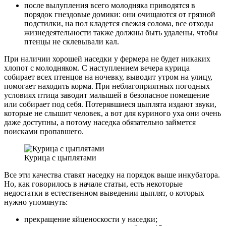
после вылупления всего молодняка приводятся в
порядок гнездовые домики: они очищаются от грязной
подстилки, на пол кладется свежая солома, все отходы
жизнедеятельности также должны быть удалены, чтобы
птенцы не склевывали кал.
При наличии хорошей наседки у фермера не будет никаких
хлопот с молодняком. С наступлением вечера курица
собирает всех птенцов на ночевку, выводит утром на улицу,
помогает находить корма. При неблагоприятных погодных
условиях птица заводит малышей в безопасное помещение
или собирает под себя. Потерявшиеся цыплята издают звуки,
которые не слышит человек, а вот для куриного уха они очень
даже доступны, а потому наседка обязательно займется
поисками пропавшего.
Курица с цыплятами
Все эти качества ставят наседку на порядок выше инкубатора.
Но, как говорилось в начале статьи, есть некоторые
недостатки в естественном выведении цыплят, о которых
нужно упомянуть:
прекращение яйценоскости у наседки;