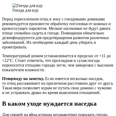
Гнезда для кур
Перед переселением птиц в зону с гнездовыми домиками
рекомендуется произвести обработку поголовья от кожных и
кровососущих паразитов. Мелкие насекомые не будут давать
птице спокойно сидеть в гнезде. Помещения обязательно
дезинфицируются для предотвращения развития различных
заболеваний. Их необходимо каждый день убирать и
проветривать.
Температурный режим устанавливается в пределах от +11 до
+22°С. Стоит отметить, что прохладная и сухая погода
переносится птицами гораздо легче, чем заморозки с высоким
показателем влажности.
Птицеводу на заметку.
Если имеется несколько наседок,
то птиц рассаживают на приличном расстоянии друг от друга.
Такая мера позволяет курам не путать свои домики с чужими
и не устраивать драки во время выяснения отношений.
В каком уходе нуждается наседка
Для севшей на яйца курицы нехарактерно покидать гнездо,