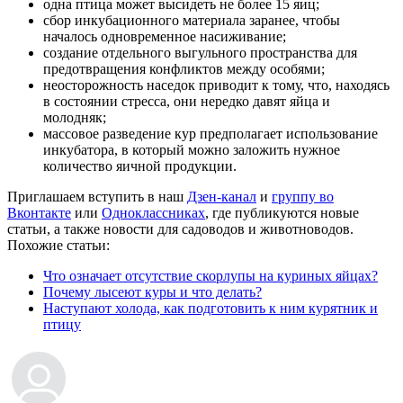
одна птица может высидеть не более 15 яиц;
сбор инкубационного материала заранее, чтобы
началось одновременное насиживание;
создание отдельного выгульного пространства для
предотвращения конфликтов между особями;
неосторожность наседок приводит к тому, что, находясь
в состоянии стресса, они нередко давят яйца и
молодняк;
массовое разведение кур предполагает использование
инкубатора, в который можно заложить нужное
количество яичной продукции.
Приглашаем вступить в наш
Дзен-канал
и
группу во
Вконтакте
или
Одноклассниках
, где публикуются новые
статьи, а также новости для садоводов и животноводов.
Похожие статьи:
Что означает отсутствие скорлупы на куриных яйцах?
Почему лысеют куры и что делать?
Наступают холода, как подготовить к ним курятник и
птицу