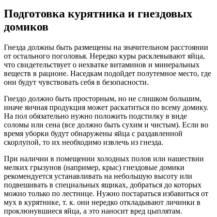
Подготовка курятника и гнездовых
домиков
Гнезда должны быть размещены на значительном расстоянии
от остального поголовья. Нередко куры расклевывают яйца,
что свидетельствует о нехватке витаминов и минеральных
веществ в рационе. Наседкам подойдет полутемное место, где
они будут чувствовать себя в безопасности.
Гнездо должно быть просторным, но не слишком большим,
иначе яичная продукция может раскатиться по всему домику.
На пол обязательно нужно положить подстилку в виде
соломы или сена (все должно быть сухим и чистым). Если во
время уборки будут обнаружены яйца с раздавленной
скорлупой, то их необходимо извлечь из гнезда.
При наличии в помещении холодных полов или нашествии
мелких грызунов (например, крыс) гнездовые домики
рекомендуется устанавливать на небольшую высоту или
подвешивать в специальных ящиках, добраться до которых
можно только по лестнице. Нужно постараться избавиться от
мух в курятнике, т. к. они нередко откладывают личинки в
проклюнувшиеся яйца, а это наносит вред цыплятам.