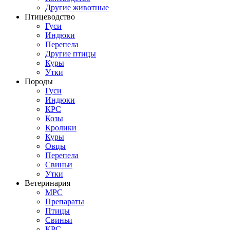
Другие животные
Птицеводство
Гуси
Индюки
Перепела
Другие птицы
Куры
Утки
Породы
Гуси
Индюки
КРС
Козы
Кролики
Куры
Овцы
Перепела
Свиньи
Утки
Ветеринария
МРС
Препараты
Птицы
Свиньи
КРС