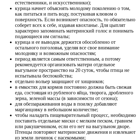
естественники, и искусственники);
курица начнет объяснять молодому поколению о том,
как питаться и пить воду, постукивая клювом о
поверхность. Если возникнет опасность, то обязательно
соберет всех к себе, издавая квохтанье. Для цыплят
характерно запоминать материнский голос и понимать
подающиеся им сигналы;
курица и ее выводок держится обособленно от
остального поголовья, уделяя все свое внимание
молодняку и возможным опасностям;
период является самым ответственным, а потому
рекомендуется организовать матери отдельное
выгульное пространство на 20 суток, чтобы птица не
испытывала беспокойства;
отдельно вольер защищают от хищников;
в емкостях для кормов постоянно должна быть свежая
еда, состоящая из рубленого яйца, творога, дробленого
зерна, зеленой массы (в зависимости от сезона);
для обеззараживания воды в поилку добавляют
марганцовку в небольшом количестве;
чтобы наладить пищеварительный процесс, необходимо
поставить отдельные миски с мелким песком, гравием
или ракушечником, если его нет на выгульном дворе.
Птенцы повторяют материнские движения и извлекают
из земли личинок с насекомыми;