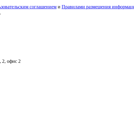
зовательским соглашением
и
Правилами размещения информац
.
 2, офис 2