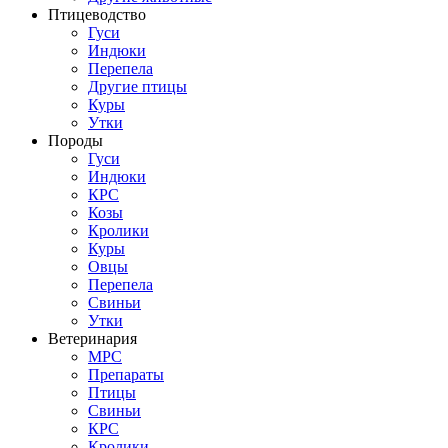
Птицеводство
Гуси
Индюки
Перепела
Другие птицы
Куры
Утки
Породы
Гуси
Индюки
КРС
Козы
Кролики
Куры
Овцы
Перепела
Свиньи
Утки
Ветеринария
МРС
Препараты
Птицы
Свиньи
КРС
Кролики