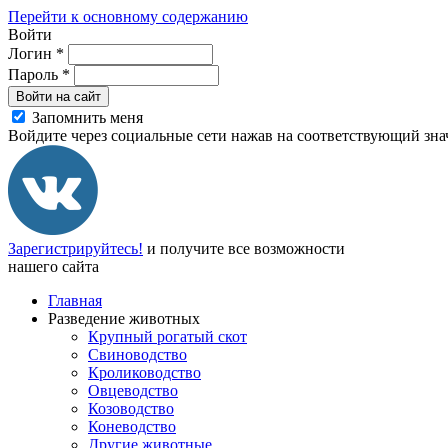
Перейти к основному содержанию
Войти
Логин
*
Пароль
*
Войти на сайт
Запомнить меня
Войдите через социальные сети нажав на соответствующий зна
Зарегистрируйтесь!
и получите все возможности
нашего сайта
Главная
Разведение животных
Крупный рогатый скот
Свиноводство
Кролиководство
Овцеводство
Козоводство
Коневодство
Другие животные