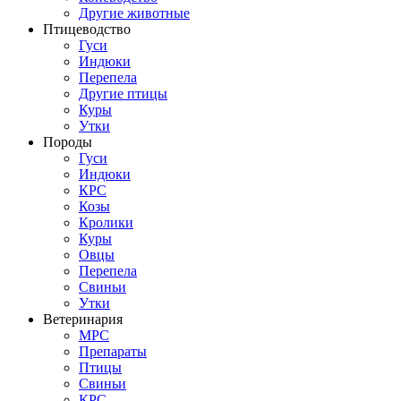
Другие животные
Птицеводство
Гуси
Индюки
Перепела
Другие птицы
Куры
Утки
Породы
Гуси
Индюки
КРС
Козы
Кролики
Куры
Овцы
Перепела
Свиньи
Утки
Ветеринария
МРС
Препараты
Птицы
Свиньи
КРС