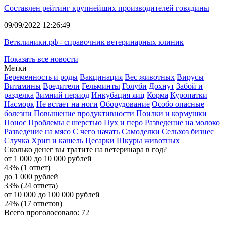
Составлен рейтинг крупнейших производителей говядины
09/09/2022 12:26:49
Ветклиники.рф - справочник ветеринарных клиник
Показать все новости
Метки
Беременность и роды
Вакцинация
Вес животных
Вирусы
Витамины
Вредители
Гельминты
Голуби
Дохнут
Забой и
разделка
Зимний период
Инкубация яиц
Корма
Куропатки
Насморк
Не встает на ноги
Оборудование
Особо опасные
болезни
Повышение продуктивности
Поилки и кормушки
Понос
Проблемы с шерстью
Пух и перо
Разведение на молоко
Разведение на мясо
С чего начать
Самоделки
Сельхоз бизнес
Случка
Хрип и кашель
Цесарки
Шкуры животных
Сколько денег вы тратите на ветеринара в год?
от 1 000 до 10 000 рублей
43% (1 ответ)
до 1 000 рублей
33% (24 ответа)
от 10 000 до 100 000 рублей
24% (17 ответов)
Всего проголосовало: 72