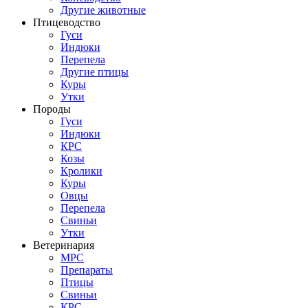
Другие животные
Птицеводство
Гуси
Индюки
Перепела
Другие птицы
Куры
Утки
Породы
Гуси
Индюки
КРС
Козы
Кролики
Куры
Овцы
Перепела
Свиньи
Утки
Ветеринария
МРС
Препараты
Птицы
Свиньи
КРС