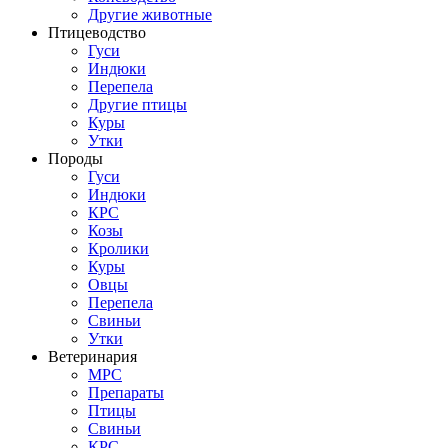
Другие животные
Птицеводство
Гуси
Индюки
Перепела
Другие птицы
Куры
Утки
Породы
Гуси
Индюки
КРС
Козы
Кролики
Куры
Овцы
Перепела
Свиньи
Утки
Ветеринария
МРС
Препараты
Птицы
Свиньи
КРС