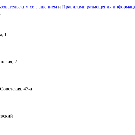
зовательским соглашением
и
Правилами размещения информац
.
я, 1
нская, 2
Советская, 47-а
евский