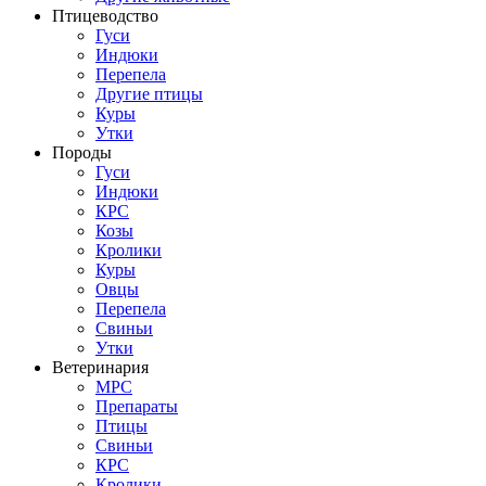
Птицеводство
Гуси
Индюки
Перепела
Другие птицы
Куры
Утки
Породы
Гуси
Индюки
КРС
Козы
Кролики
Куры
Овцы
Перепела
Свиньи
Утки
Ветеринария
МРС
Препараты
Птицы
Свиньи
КРС
Кролики