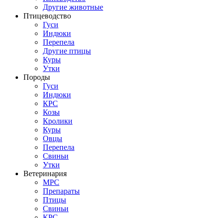
Другие животные
Птицеводство
Гуси
Индюки
Перепела
Другие птицы
Куры
Утки
Породы
Гуси
Индюки
КРС
Козы
Кролики
Куры
Овцы
Перепела
Свиньи
Утки
Ветеринария
МРС
Препараты
Птицы
Свиньи
КРС