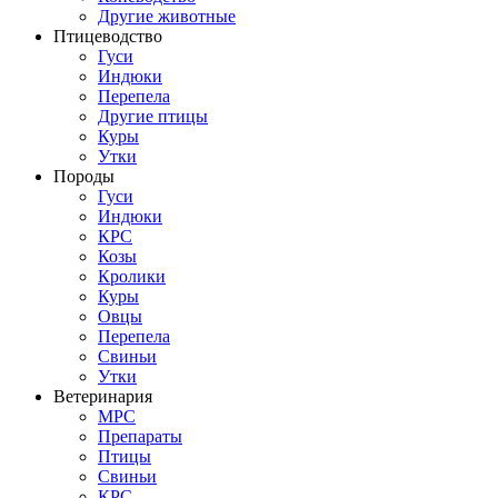
Другие животные
Птицеводство
Гуси
Индюки
Перепела
Другие птицы
Куры
Утки
Породы
Гуси
Индюки
КРС
Козы
Кролики
Куры
Овцы
Перепела
Свиньи
Утки
Ветеринария
МРС
Препараты
Птицы
Свиньи
КРС