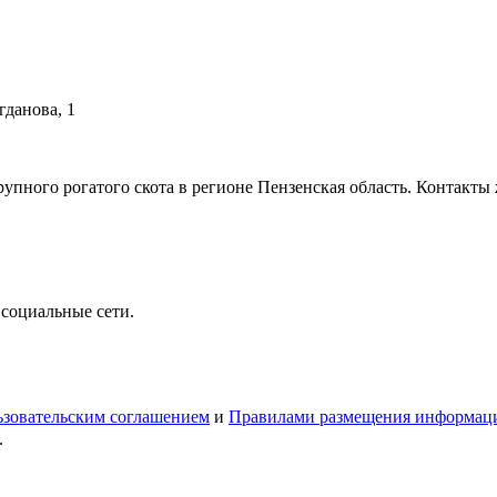
гданова, 1
пного рогатого скота в регионе Пензенская область. Контакт
 социальные сети.
зовательским соглашением
и
Правилами размещения информац
.