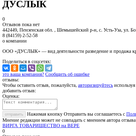
ДУСЛЫК
0
Отзывов пока нет
442449, Пензенская обл. , Шемышейский р-н, с. Усть-Уза, ул. Бо
8 (84159) 2-52-58
о компании
ООО «ДУСЛЫК» — вид деятельности разведение и продажа кру
Поделиться
в соцсетях
:
это ваша компания?
Сообщить об ошибке
отзывы:
Чтобы оставить отзыв, пожалуйста,
авторизируйтесь
используя
добавить отзыв:
Оценка:
Нажимая кнопку Отправить вы соглашаетесь с
Поль
отправить
Мнение редакции может не совпадать с мнением автора отзыва
ВИРГА ТОВАРИЩЕСТВО на ВЕРЕ
0