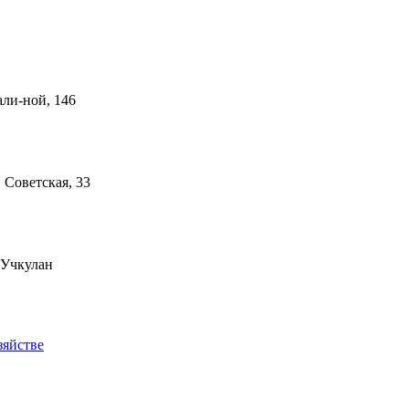
али-ной, 146
. Советская, 33
 Учкулан
зяйстве