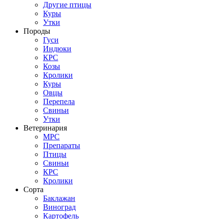
Другие птицы
Куры
Утки
Породы
Гуси
Индюки
КРС
Козы
Кролики
Куры
Овцы
Перепела
Свиньи
Утки
Ветеринария
МРС
Препараты
Птицы
Свиньи
КРС
Кролики
Сорта
Баклажан
Виноград
Картофель