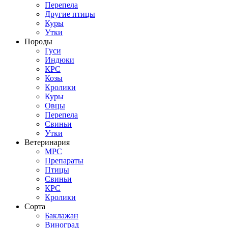
Перепела
Другие птицы
Куры
Утки
Породы
Гуси
Индюки
КРС
Козы
Кролики
Куры
Овцы
Перепела
Свиньи
Утки
Ветеринария
МРС
Препараты
Птицы
Свиньи
КРС
Кролики
Сорта
Баклажан
Виноград