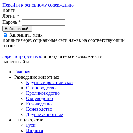
Перейти к основному содержанию
Войти
Логин
*
Пароль
*
Войти на сайт
Запомнить меня
Войдите через социальные сети нажав на соответствующий
значок:
Зарегистрируйтесь!
и получите все возможности
нашего сайта
Главная
Разведение животных
Крупный рогатый скот
Свиноводство
Кролиководство
Овцеводство
Козоводство
Коневодство
Другие животные
Птицеводство
Гуси
Индюки