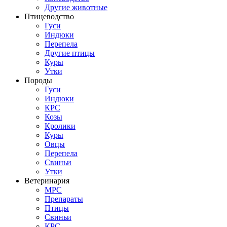
Другие животные
Птицеводство
Гуси
Индюки
Перепела
Другие птицы
Куры
Утки
Породы
Гуси
Индюки
КРС
Козы
Кролики
Куры
Овцы
Перепела
Свиньи
Утки
Ветеринария
МРС
Препараты
Птицы
Свиньи
КРС