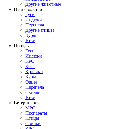
Другие животные
Птицеводство
Гуси
Индюки
Перепела
Другие птицы
Куры
Утки
Породы
Гуси
Индюки
КРС
Козы
Кролики
Куры
Овцы
Перепела
Свиньи
Утки
Ветеринария
МРС
Препараты
Птицы
Свиньи
КРС