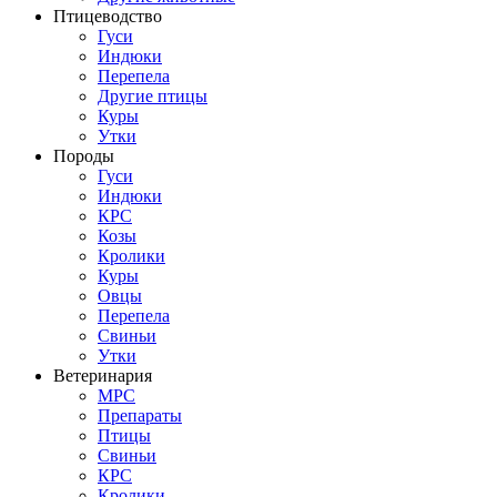
Птицеводство
Гуси
Индюки
Перепела
Другие птицы
Куры
Утки
Породы
Гуси
Индюки
КРС
Козы
Кролики
Куры
Овцы
Перепела
Свиньи
Утки
Ветеринария
МРС
Препараты
Птицы
Свиньи
КРС
Кролики