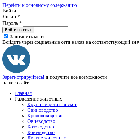
Перейти к основному содержанию
Войти
Логин
*
Пароль
*
Войти на сайт
Запомнить меня
Войдите через социальные сети нажав на соответствующий зна
Зарегистрируйтесь!
и получите все возможности
нашего сайта
Главная
Разведение животных
Крупный рогатый скот
Свиноводство
Кролиководство
Овцеводство
Козоводство
Коневодство
Другие животные