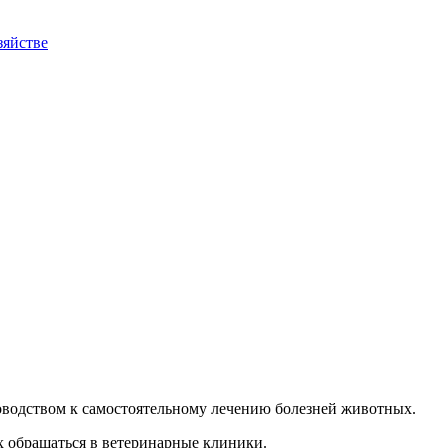
зяйстве
уководством к самостоятельному лечению болезней животных.
х обращаться в ветеринарные клиники.