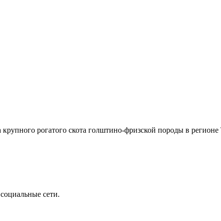
упного рогатого скота голштино-фризской породы в регионе Т
 социальные сети.