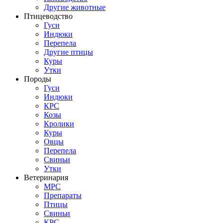
Другие животные
Птицеводство
Гуси
Индюки
Перепела
Другие птицы
Куры
Утки
Породы
Гуси
Индюки
КРС
Козы
Кролики
Куры
Овцы
Перепела
Свиньи
Утки
Ветеринария
МРС
Препараты
Птицы
Свиньи
КРС