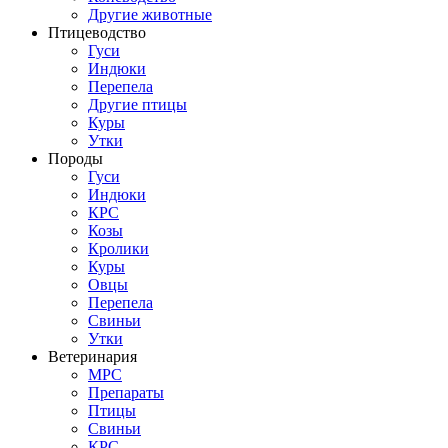
Другие животные
Птицеводство
Гуси
Индюки
Перепела
Другие птицы
Куры
Утки
Породы
Гуси
Индюки
КРС
Козы
Кролики
Куры
Овцы
Перепела
Свиньи
Утки
Ветеринария
МРС
Препараты
Птицы
Свиньи
КРС