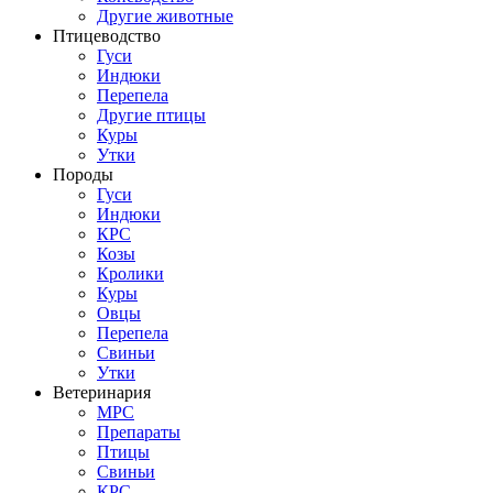
Другие животные
Птицеводство
Гуси
Индюки
Перепела
Другие птицы
Куры
Утки
Породы
Гуси
Индюки
КРС
Козы
Кролики
Куры
Овцы
Перепела
Свиньи
Утки
Ветеринария
МРС
Препараты
Птицы
Свиньи
КРС