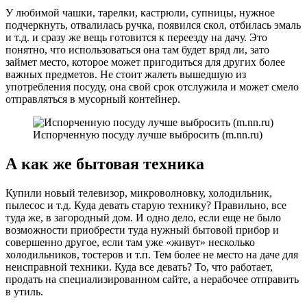
У любимой чашки, тарелки, кастрюли, супницы, нужное
подчеркнуть, отвалилась ручка, появился скол, отбилась эмаль
и т.д. и сразу же вещь готовится к переезду на дачу. Это
понятно, что использоваться она там будет вряд ли, зато
займет место, которое может пригодиться для других более
важных предметов. Не стоит жалеть вышедшую из
употребления посуду, она свой срок отслужила и может смело
отправляться в мусорный контейнер.
Испорченную посуду лучше выбросить (m.nn.ru)
А как же бытовая техника
Купили новый телевизор, микроволновку, холодильник,
пылесос и т.д. Куда девать старую технику? Правильно, все
туда же, в загородный дом. И одно дело, если еще не было
возможности приобрести туда нужный бытовой прибор и
совершенно другое, если там уже «живут» несколько
холодильников, тостеров и т.п. Тем более не место на даче для
неисправной техники. Куда все девать? То, что работает,
продать на специализированном сайте, а нерабочее отправить
в утиль.