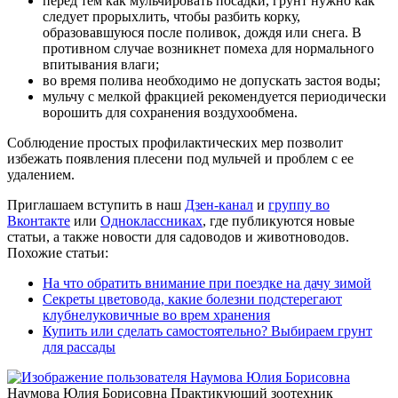
перед тем как мульчировать посадки, грунт нужно как
следует прорыхлить, чтобы разбить корку,
образовавшуюся после поливок, дождя или снега. В
противном случае возникнет помеха для нормального
впитывания влаги;
во время полива необходимо не допускать застоя воды;
мульчу с мелкой фракцией рекомендуется периодически
ворошить для сохранения воздухообмена.
Соблюдение простых профилактических мер позволит
избежать появления плесени под мульчей и проблем с ее
удалением.
Приглашаем вступить в наш
Дзен-канал
и
группу во
Вконтакте
или
Одноклассниках
, где публикуются новые
статьи, а также новости для садоводов и животноводов.
Похожие статьи:
На что обратить внимание при поездке на дачу зимой
Секреты цветовода, какие болезни подстерегают
клубнелуковичные во врем хранения
Купить или сделать самостоятельно? Выбираем грунт
для рассады
Наумова Юлия Борисовна
Практикующий зоотехник