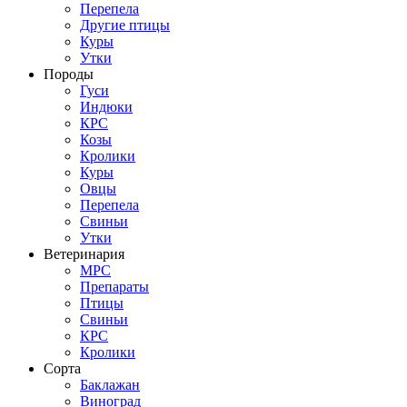
Перепела
Другие птицы
Куры
Утки
Породы
Гуси
Индюки
КРС
Козы
Кролики
Куры
Овцы
Перепела
Свиньи
Утки
Ветеринария
МРС
Препараты
Птицы
Свиньи
КРС
Кролики
Сорта
Баклажан
Виноград