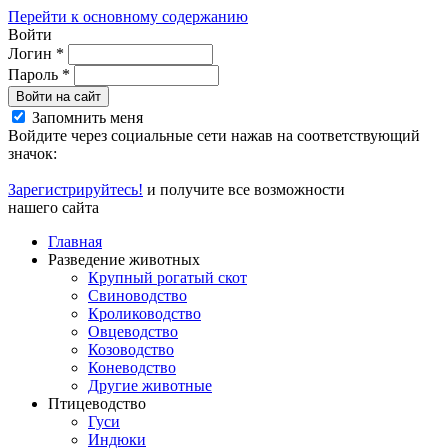
Перейти к основному содержанию
Войти
Логин
*
Пароль
*
Войти на сайт
Запомнить меня
Войдите через социальные сети нажав на соответствующий
значок:
Зарегистрируйтесь!
и получите все возможности
нашего сайта
Главная
Разведение животных
Крупный рогатый скот
Свиноводство
Кролиководство
Овцеводство
Козоводство
Коневодство
Другие животные
Птицеводство
Гуси
Индюки