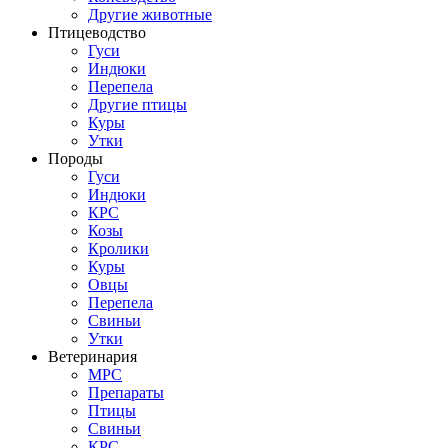
Другие животные
Птицеводство
Гуси
Индюки
Перепела
Другие птицы
Куры
Утки
Породы
Гуси
Индюки
КРС
Козы
Кролики
Куры
Овцы
Перепела
Свиньи
Утки
Ветеринария
МРС
Препараты
Птицы
Свиньи
КРС