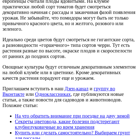
европейцы считали плоды ядовитыми. На клумбе
практически любой сорт томатов будет смотреться
декоративно начиная с рассады и заканчивая фазой появления
урожая. Не забывайте, что помидоры могут быть не только
привычного красного цвета, но и желтого, розового или
зеленого.
Идеально среди цветов будут смотреться не гигантские сорта,
а разновидности «горшечного» типа сортов черри. Тут есть
растения разные по высоте, окраске плодов и скороспелости
от ранних до поздних сортов.
Овощные культуры будут отличным декоративным элементом
на любой клумбе или в цветнике. Кроме декоративных
качеств растения порадуют еще и урожаем.
Приглашаем вступить в наш
Дзен-канал
и
группу во
Вконтакте
или
Одноклассниках
, где публикуются новые
статьи, а также новости для садоводов и животноводов.
Похожие статьи:
На что обратить внимание при поездке на дачу зимой
Секреты цветовода, какие болезни подстерегают
клубнелуковичные во врем хранения
Купить или сделать самостоятельно? Выбираем грунт
для рассады