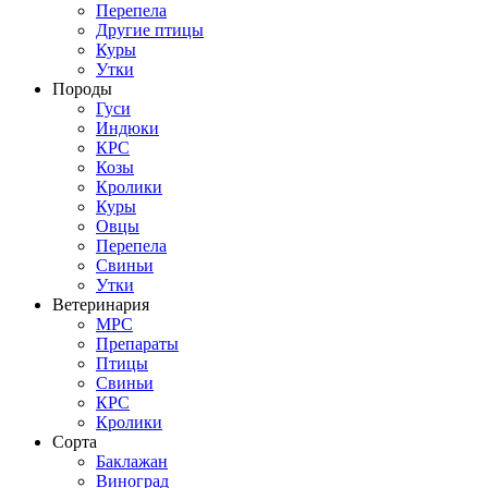
Перепела
Другие птицы
Куры
Утки
Породы
Гуси
Индюки
КРС
Козы
Кролики
Куры
Овцы
Перепела
Свиньи
Утки
Ветеринария
МРС
Препараты
Птицы
Свиньи
КРС
Кролики
Сорта
Баклажан
Виноград