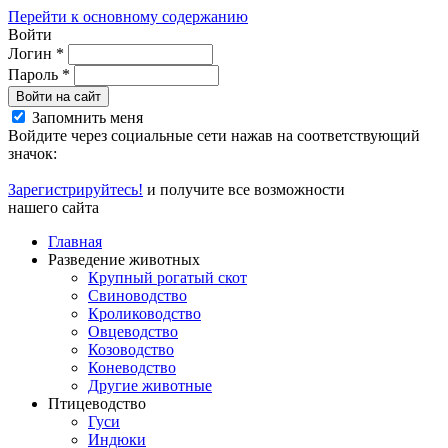
Перейти к основному содержанию
Войти
Логин
*
Пароль
*
Войти на сайт
Запомнить меня
Войдите через социальные сети нажав на соответствующий
значок:
Зарегистрируйтесь!
и получите все возможности
нашего сайта
Главная
Разведение животных
Крупный рогатый скот
Свиноводство
Кролиководство
Овцеводство
Козоводство
Коневодство
Другие животные
Птицеводство
Гуси
Индюки