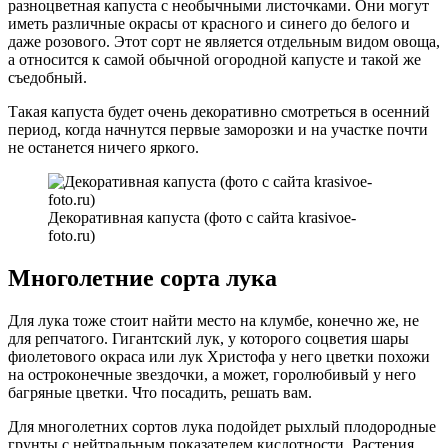
разноцветная капуста с необычными листочками. Они могут
иметь различные окрасы от красного и синего до белого и
даже розового. Этот сорт не является отдельным видом овоща,
а относится к самой обычной огородной капусте и такой же
съедобный.
Такая капуста будет очень декоративно смотреться в осенний
период, когда начнутся первые заморозки и на участке почти
не останется ничего яркого.
Декоративная капуста (фото с сайта krasivoe-
foto.ru)
Многолетние сорта лука
Для лука тоже стоит найти место на клумбе, конечно же, не
для репчатого. Гигантский лук, у которого соцветия шары
фиолетового окраса или лук Христофа у него цветки похожи
на остроконечные звездочки, а может, горолюбивый у него
багряные цветки. Что посадить, решать вам.
Для многолетних сортов лука подойдет рыхлый плодородные
грунты с нейтральным показателем кислотности. Растения