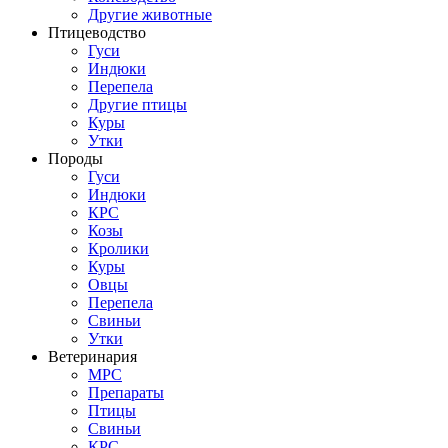
Другие животные
Птицеводство
Гуси
Индюки
Перепела
Другие птицы
Куры
Утки
Породы
Гуси
Индюки
КРС
Козы
Кролики
Куры
Овцы
Перепела
Свиньи
Утки
Ветеринария
МРС
Препараты
Птицы
Свиньи
КРС