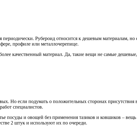
ериодически. Рубероид относится к дешевым материалам, но сп
ифере, профиле или металлочерепице.
олее качественный материал. Да, такие вещи не самые дешевые,
вых. Но если подумать о положительных сторонах присутствия в
работ специалистов.
тье посуды и овощей без применения тазиков и ковшиков – вещь 
стве 2 штук и используют их по очереди.