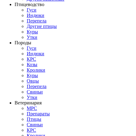
Птицеводство
Гуси
Индюки
Перепела
Другие птицы
Куры
Утки
Породы
Гуси
Индюки
КРС
Козы
Кролики
Куры
Овцы
Перепела
Свиньи
Утки
Ветеринария
МРС
Препараты
Птицы
Свиньи
КРС
Кролики