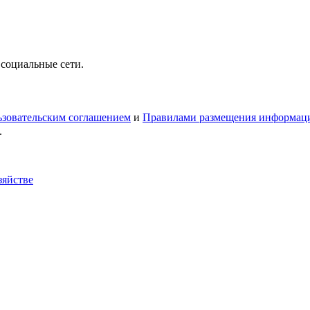
 социальные сети.
зовательским соглашением
и
Правилами размещения информац
.
зяйстве