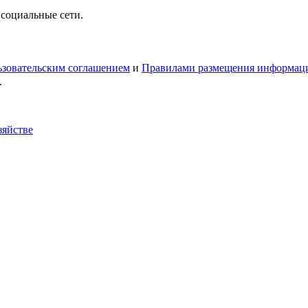
 социальные сети.
зовательским соглашением
и
Правилами размещения информац
.
зяйстве