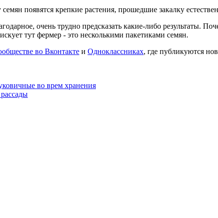
 семян появятся крепкие растения, прошедшие закалку естеств
лагодарное, очень трудно предсказать какие-либо результаты. П
искует тут фермер - это несколькими пакетиками семян.
ообществе во Вконтакте
и
Одноклассниках
, где публикуются нов
луковичные во врем хранения
 рассады