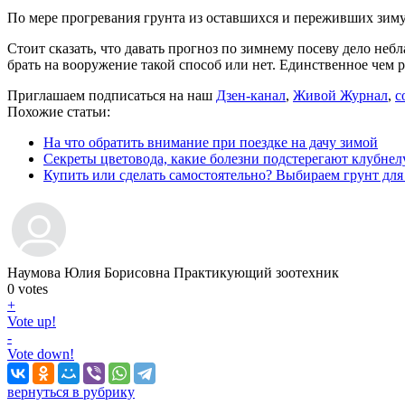
По мере прогревания грунта из оставшихся и переживших зиму
Стоит сказать, что давать прогноз по зимнему посеву дело неб
брать на вооружение такой способ или нет. Единственное чем р
Приглашаем подписаться на наш
Дзен-канал
,
Живой Журнал
,
с
Похожие статьи:
На что обратить внимание при поездке на дачу зимой
Секреты цветовода, какие болезни подстерегают клубне
Купить или сделать самостоятельно? Выбираем грунт для
Наумова Юлия Борисовна
Практикующий зоотехник
0
votes
+
Vote up!
-
Vote down!
вернуться в рубрику