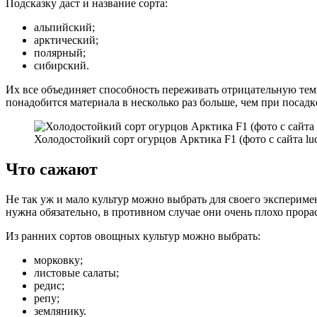
Подсказку даст и название сорта:
альпийский;
арктический;
полярный;
сибирский.
Их все объединяет способность переживать отрицательную темпе
понадобится материала в несколько раз больше, чем при посад
Холодостойкий сорт огурцов Арктика F1 (фото с сайта luch
Что сажают
Не так уж и мало культур можно выбрать для своего эксперимен
нужна обязательно, в противном случае они очень плохо прора
Из ранних сортов овощных культур можно выбрать:
морковку;
листовые салаты;
редис;
репу;
землянику.