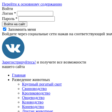
Перейти к основному содержанию
Войти
Логин
*
Пароль
*
Войти на сайт
Запомнить меня
Войдите через социальные сети нажав на соответствующий зна
Зарегистрируйтесь!
и получите все возможности
нашего сайта
Главная
Разведение животных
Крупный рогатый скот
Свиноводство
Кролиководство
Овцеводство
Козоводство
Коневодство
Другие животные