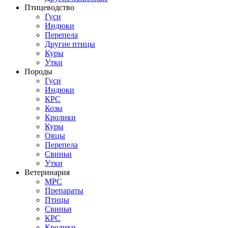
Птицеводство
Гуси
Индюки
Перепела
Другие птицы
Куры
Утки
Породы
Гуси
Индюки
КРС
Козы
Кролики
Куры
Овцы
Перепела
Свиньи
Утки
Ветеринария
МРС
Препараты
Птицы
Свиньи
КРС
Кролики