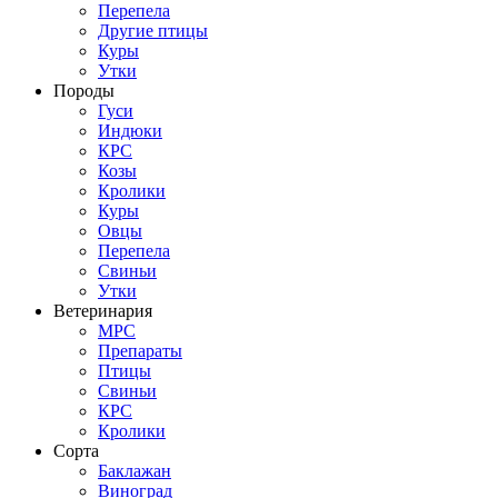
Перепела
Другие птицы
Куры
Утки
Породы
Гуси
Индюки
КРС
Козы
Кролики
Куры
Овцы
Перепела
Свиньи
Утки
Ветеринария
МРС
Препараты
Птицы
Свиньи
КРС
Кролики
Сорта
Баклажан
Виноград