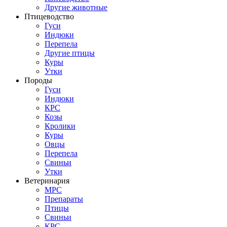
Другие животные
Птицеводство
Гуси
Индюки
Перепела
Другие птицы
Куры
Утки
Породы
Гуси
Индюки
КРС
Козы
Кролики
Куры
Овцы
Перепела
Свиньи
Утки
Ветеринария
МРС
Препараты
Птицы
Свиньи
КРС