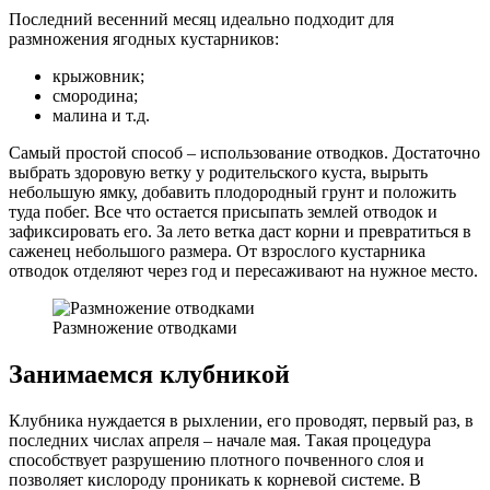
Последний весенний месяц идеально подходит для
размножения ягодных кустарников:
крыжовник;
смородина;
малина и т.д.
Самый простой способ – использование отводков. Достаточно
выбрать здоровую ветку у родительского куста, вырыть
небольшую ямку, добавить плодородный грунт и положить
туда побег. Все что остается присыпать землей отводок и
зафиксировать его. За лето ветка даст корни и превратиться в
саженец небольшого размера. От взрослого кустарника
отводок отделяют через год и пересаживают на нужное место.
Размножение отводками
Занимаемся клубникой
Клубника нуждается в рыхлении, его проводят, первый раз, в
последних числах апреля – начале мая. Такая процедура
способствует разрушению плотного почвенного слоя и
позволяет кислороду проникать к корневой системе. В