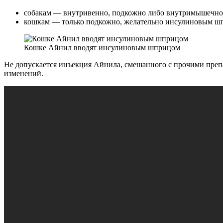
собакам — внутривенно, подкожно либо внутримышечно
кошкам — только подкожно, желательно инсулиновым ш
Кошке Айнил вводят инсулиновым шприцом
Не допускается инъекция Айнила, смешанного с прочими преп
изменений.