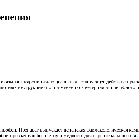
менения
оказывает жаропонижающее и анальгезирующее действие при заб
ивотных инструкцию по применению в ветеринарии лечебного п
опрофен. Препарат выпускает испанская фармакологическая кам
обой прозрачную бесцветную жидкость для парентерального вве