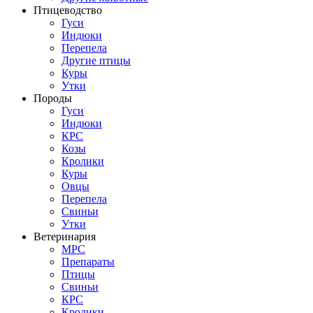
Птицеводство
Гуси
Индюки
Перепела
Другие птицы
Куры
Утки
Породы
Гуси
Индюки
КРС
Козы
Кролики
Куры
Овцы
Перепела
Свиньи
Утки
Ветеринария
МРС
Препараты
Птицы
Свиньи
КРС
Кролики