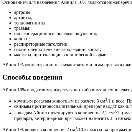
Основанием для назначения Айнила 10% являются нижеперечи
артрозы;
артриты;
тендовагиниты;
травмы;
послеоперационные болевые ощущения;
колики;
респираторные патологии;
гнойно-некротические заболевания копыт;
маститы, протекающие в клинической форме.
Айнил 1% концентрации назначают котам и псам при таких же 
Способы введения
Айнил 10% вводят внутримускулярно либо внутривенно, ежесу
3
крупным рогатым животным из расчета 3 см
/1 ц веса. 
свиньям противовоспалительный препарат вводят как дл
3
лошадям Айнил инъецируют в количестве 2,2 см
/1 ц ма
препарат, ветеринарный врач может назначить 3–5 инъек
3
Айнил 1% вводят в количестве 2 см
/10 кг массы на протяжени