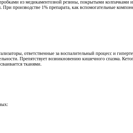
ыми пробками из медикаментозной резины, покрытыми колпачкам
. При производстве 1% препарата, как вспомогательные компон
лизаторы, ответственные за воспалительный процесс и гиперте
льности. Препятствует возникновению кишечного спазма. Кето
сваивается тканями.
ных: