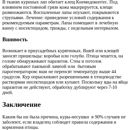
В тканях куриных лап обитает клещ Кнемидокоптес. Под
влиянием постоянной грязи кожа мацерируется, клещи
размножаются. Воспаленные лапы опухают, покрываются
струпьями. Лечение: приведение условий содержания к
рекомендуемым параметрам. Лапы помещают в лечебную
ванну с инсектицидом, трижды, с недельным интервалом.
Вшивость
Возникает в приусадебных курятниках. Вшей или клещей
заносят пришельцы: воробьи или голуби. Птица чешется, на
голове обнаруживают паразитов. Стеы и потолок
обрабатывают паяльной лампой или бытовым
парогенератором: вши не перенсят температуру выше 44
градусов. Кур опрыскивают разрешенными в птицеводстве
раствормаи инсектицидов или купают. Поскольку яды на яйца
паразитов не действуют, обработку дублируют через 7-10
дней.
Заключение
Каким бы ни была причина, куры-несушки в 90% случаев не
заболеют, если владелец соблюдет правила содержания и
кормления птицы.