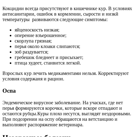
Кокцидии всегда присутствуют в кишечнике кур. В условиях
антисанитарии, ошибок в кормлении, сырости и низкй
температуры развиваются следующие симптомы:
яйценоскость низкая;
оперение взъерошенное;
скорлупа грязная;
перья около клоаки слипаются;
зоб раздувается;
гребешок бледнеет и присыхает;
птица худеет, станвится легкой.
Взрослых кур лечить медикаментами нельзя. Корректируют
условия содержаня и рацион.
Оспа
Эндемическое вирусное заболевание. На учасках, где нет
перья формируются корочки, которые вскоре отпадают и
остаются рубцы.Куры плохо несутся, выглядят нездоровыми.
При подозрении на оспу обращаются на ветстанцию и
выполняют распоряжение ветеринара.