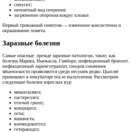
синусит;
неопятный вид оперения;
загрязнение оперения вокруг клоаки
Первый тревожный симптом — изменение консистении и
окрашивание помета.
Заразные болезни
Самые опасные прежде заразные патологии, такие, как
болезнь Марека, Ньюкасла, Гамборо, инфекционный бронхит,
инфекционный ларинготрахеит, синдом снижения
яйценоскости проявляются среди несушек редко. Цыплят
прививают в инкубаторе после вылупления. Рассмотрим
следующие болезни взрослых кур:
микоплазмоз;
пастереллез;
птичий грипп;
кокцидиоз;
оспа;
вшивость;
кнемидокоптоз;
гетеракидоз;