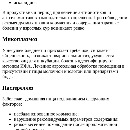
аскаридиоз.
В продуктивный период применение антибиотиков и
антгельминтиков законодательно запрещено. При соблюдении
рекомендуемых правил кормления и содержания заразные
болезни у взрослых кур возникают редко.
Микоплазмоз
У несушек бледнеет и присыхает гребешок, снижается
яйценоскость, возникает овариосальпингит, ухудшается
качество яиц для инкубации. болезнь идентифицируют
методом ИФА. Лечение: аэрозольная обработка помещения в
присутствии птицы молочной кислотой или препаратами
йода.
Пастереллез
Заболевает домашняя пица под влиянием следующих
факторов:
несбалансированное кормление;
нарушение рекомендуемых параметров содержания;
резкое весеннее похолодание после продлжителной
теплой погоды.