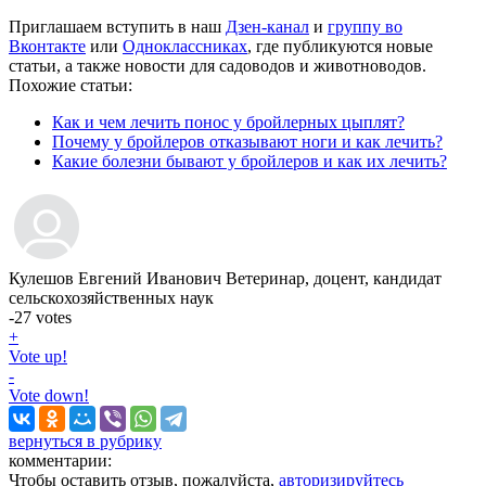
Приглашаем вступить в наш
Дзен-канал
и
группу во
Вконтакте
или
Одноклассниках
, где публикуются новые
статьи, а также новости для садоводов и животноводов.
Похожие статьи:
Как и чем лечить понос у бройлерных цыплят?
Почему у бройлеров отказывают ноги и как лечить?
Какие болезни бывают у бройлеров и как их лечить?
Кулешов Евгений Иванович
Ветеринар, доцент, кандидат
сельскохозяйственных наук
-27
votes
+
Vote up!
-
Vote down!
вернуться в рубрику
комментарии:
Чтобы оставить отзыв, пожалуйста,
авторизируйтесь