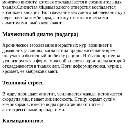
мочевую кислоту, которая откладывается в соединительных
тканях.Слизистая яйцевыводного отверстия воспаляется,
возникает клоацит. Во избежание массового заболевания кур
переводят на комбикорм, а птицу с патологическими
симптомами выбраковывают.
Мочекислый диатез (подагра)
Хроническое заболевание возрастных кур возникает в
домашних условиях, когда птица продолжительное время
получает избыточный по белку рацион. Избыток протеина
утилизируется в форме мочевой кислоты, кристаллы которой
откладываются в тканях лап. Ноги деформируюися, курица
хромает, ее выбраковывают.
Тепловой стресс
В жару пропадает аппетит, усиливается жажда, истончается
скорлупа яиц, падает яйценоскость. Птицу кормят сухим
комбикормов, вместо воды приготавивают питье с
антистрессовыми препаратами.
Кнемидокоптоз;