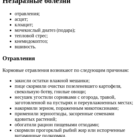
Незаразные болезни
отравления;
асцит;
клоацит;
мочекислый диатез (подара);
тепловой стрес;
кнемидокоптоз;
вшивость.
Отравления
Кормовые отравления возникают по следующим причинам:
закисли остатки влажной мешанки;
пице скормили очистки позеленевшего картофеля,
свекольную ботву, гнилые овощи;
несушек угостили сорняками с огорода, травой,
заготовленной на пустырях и переувлажненных местах;
накормили зерном, пораженным микотоксинами;
применили зерноотходы, засоренные семенами
ядовитых растений;
обогатили рацион пищевыми отходами;
скормили прогорклый рыбий жир или испорченные
витаминные подкормки.