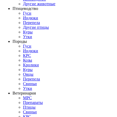
Другие животные
Птицеводство
Гуси
Индюки
Перепела
Другие птицы
Куры
Утки
Породы
Гуси
Индюки
КРС
Козы
Кролики
Куры
Овцы
Перепела
Свиньи
Утки
Ветеринария
МРС
Препараты
Птицы
Свиньи
КРС