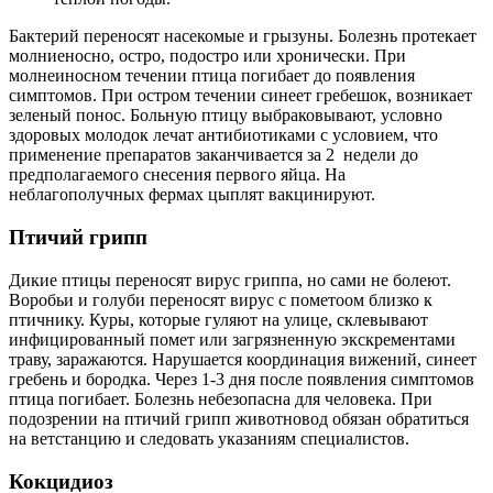
Бактерий переносят насекомые и грызуны. Болезнь протекает
молниеносно, остро, подостро или хронически. При
молнеиносном течении птица погибает до появления
симптомов. При остром течении синеет гребешок, возникает
зеленый понос. Больную птицу выбраковывают, условно
здоровых молодок лечат антибиотиками с условием, что
применение препаратов заканчивается за 2 недели до
предполагаемого снесения первого яйца. На
неблагополучных фермах цыплят вакцинируют.
Птичий грипп
Дикие птицы переносят вирус гриппа, но сами не болеют.
Воробьи и голуби переносят вирус с пометоом близко к
птичнику. Куры, которые гуляют на улице, склевывают
инфицированный помет или загрязненную экскрементами
траву, заражаются. Нарушается координация вижений, синеет
гребень и бородка. Через 1-3 дня после появления симптомов
птица погибает. Болезнь небезопасна для человека. При
подозрении на птичий грипп животновод обязан обратиться
на ветстанцию и следовать указаниям специалистов.
Кокцидиоз