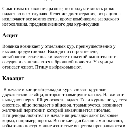
Симптомы отравления разные, но продуктивность резко
падает во всех случаях. Лечение: диетотерапия, из рациона
исключают все компоненты, кроме комбикорма заводского
изгоовления, предназначенного для кур-несушек.
Асцит
Водянка возникает у отдельных кур, преимущественно у
высокопродуктивных. Выходит из строя печень,
метаболитические шлаки вместе с плазмой выпотевают из
сосудов и скапливаются в брюшной полости. У курицы
отвисает живот. Птицу выбраковывают.
Клоацит
В начале и конце яйцекладки куры сносят крупные
двухжелтковые яйца, которые травмируют клоаку. На животе
выпадают перья. Яйценоскость падает. Если курице не удается
снестись, яйцо попадает в яйцевод, травмируется, возникает
желтчный перитонит, который заканчивается гибелью.
Птицеводы-любители в начале яйцекладки дают белковые
корма, например, шроты. Возникает дисбаланс аминокислот,
избыточно поступмвшие азотистые вещества превращаются в