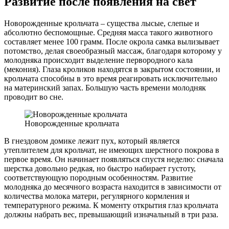
Развитие после появления на свет
Новорожденные крольчата – существа лысые, слепые и
абсолютно беспомощные. Средняя масса такого животного
составляет менее 100 грамм. После окрола самка вылизывает
потомство, делая своеобразный массаж, благодаря которому у
молодняка происходит выделение первородного кала
(мекония). Глаза кроликов находятся в закрытом состоянии, и
крольчата способны в это время реагировать исключительно
на материнский запах. Большую часть времени молодняк
проводит во сне.
Новорожденные крольчата
В гнездовом домике лежит пух, который является
утеплителем для крольчат, не имеющих шерстного покрова в
первое время. Он начинает появляться спустя неделю: сначала
шерстка довольно редкая, но быстро набирает густоту,
соответствующую породным особенностям. Развитие
молодняка до месячного возраста находится в зависимости от
количества молока матери, регулярного кормления и
температурного режима. К моменту открытия глаз крольчата
должны набрать вес, превышающий изначальный в три раза.