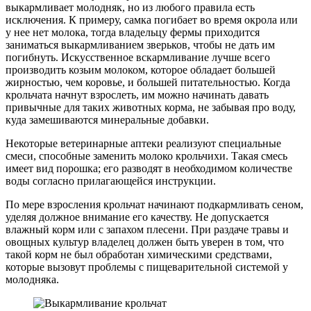
выкармливает молодняк, но из любого правила есть
исключения. К примеру, самка погибает во время окрола или
у нее нет молока, тогда владельцу фермы приходится
заниматься выкармливанием зверьков, чтобы не дать им
погибнуть. Искусственное вскармливание лучше всего
производить козьим молоком, которое обладает большей
жирностью, чем коровье, и большей питательностью. Когда
крольчата начнут взрослеть, им можно начинать давать
привычные для таких животных корма, не забывая про воду,
куда замешиваются минеральные добавки.
Некоторые ветеринарные аптеки реализуют специальные
смеси, способные заменить молоко крольчихи. Такая смесь
имеет вид порошка; его разводят в необходимом количестве
воды согласно прилагающейся инструкции.
По мере взросления крольчат начинают подкармливать сеном,
уделяя должное внимание его качеству. Не допускается
влажный корм или с запахом плесени. При раздаче травы и
овощных культур владелец должен быть уверен в том, что
такой корм не был обработан химическими средствами,
которые вызовут проблемы с пищеварительной системой у
молодняка.