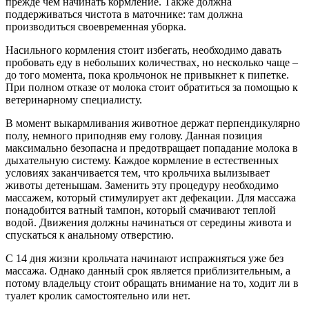
прежде чем начинать кормление. Также должна
поддерживаться чистота в маточнике: там должна
производиться своевременная уборка.
Насильного кормления стоит избегать, необходимо давать
пробовать еду в небольших количествах, но несколько чаще –
до того момента, пока крольчонок не привыкнет к пипетке.
При полном отказе от молока стоит обратиться за помощью к
ветеринарному специалисту.
В момент выкармливания животное держат перпендикулярно
полу, немного приподняв ему голову. Данная позиция
максимально безопасна и предотвращает попадание молока в
дыхательную систему. Каждое кормление в естественных
условиях заканчивается тем, что крольчиха вылизывает
животы детенышам. Заменить эту процедуру необходимо
массажем, который стимулирует акт дефекации. Для массажа
понадобится ватный тампон, который смачивают теплой
водой. Движения должны начинаться от середины живота и
спускаться к анальному отверстию.
С 14 дня жизни крольчата начинают испражняться уже без
массажа. Однако данный срок является приблизительным, а
потому владельцу стоит обращать внимание на то, ходит ли в
туалет кролик самостоятельно или нет.