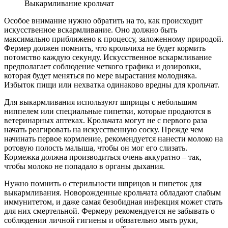
Выкармливание крольчат
Особое внимание нужно обратить на то, как происходит
искусственное вскармливание. Оно должно быть
максимально приближено к процессу, заложенному природой.
Фермер должен помнить, что крольчиха не будет кормить
потомство каждую секунду. Искусственное вскармливание
предполагает соблюдение четкого графика и дозировки,
которая будет меняться по мере вырастания молодняка.
Избыток пищи или нехватка одинаково вредны для крольчат.
Для выкармливания используют шприцы с небольшим
ниппелем или специальные пипетки, которые продаются в
ветеринарных аптеках. Крольчата могут не с первого раза
начать реагировать на искусственную соску. Прежде чем
начинать первое кормление, рекомендуется нанести молоко на
ротовую полость малыша, чтобы он мог его слизать.
Кормежка должна производиться очень аккуратно – так,
чтобы молоко не попадало в органы дыхания.
Нужно помнить о стерильности шприцов и пипеток для
выкармливания. Новорожденные крольчата обладают слабым
иммунитетом, и даже самая безобидная инфекция может стать
для них смертельной. Фермеру рекомендуется не забывать о
соблюдении личной гигиены и обязательно мыть руки,