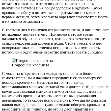
питаться животные в этом возрасте, зависит крепость
иммунной системы и их общее здоровье в будущем. Самка
проявляет заботу о потомстве на протяжении нескольких
первых месяцев, затем крольчата обретают самостоятельность,
и их можно отсаживать.
С третьего дня у грызунов открываются глаза, и они начинают
потихоньку познавать мир. Примерно в это же время
начинается обучение крольчат, которое заключается в показе
самкой емкостей для кормов и воды. Стоит учесть, что для
новорожденных свойственна осторожность и пугливость, а
потому они будут очень неохотно контактировать с людьми.
Подросшие крольчата
С момента открытия глаз молодняк становится более
самостоятельным и начинает передвигаться по вольеру без
помощи крольчихи. Несмотря на то, что период
вскармливания молоком не такой уж и длительный, он крайне
важен для закладки иммунитета животных. Если самка по
каким-либо причинам отказывается от выкармливания
детенышей, то те скорее всего погибнут. Уже давно фермеры
нашли выход из такой ситуации: можно обогреть крольчат и
выкормить их из пипетки, но это не даст гарантии на