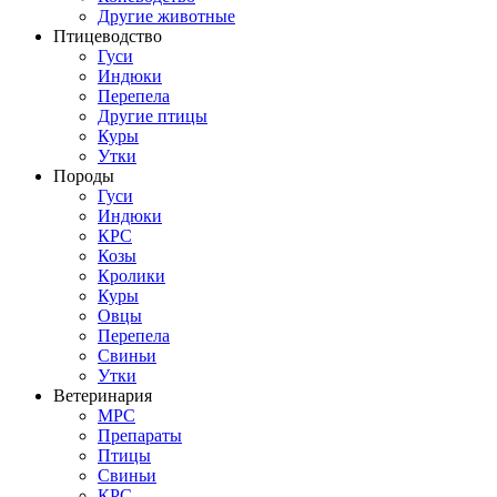
Другие животные
Птицеводство
Гуси
Индюки
Перепела
Другие птицы
Куры
Утки
Породы
Гуси
Индюки
КРС
Козы
Кролики
Куры
Овцы
Перепела
Свиньи
Утки
Ветеринария
МРС
Препараты
Птицы
Свиньи
КРС