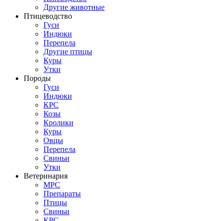
Другие животные
Птицеводство
Гуси
Индюки
Перепела
Другие птицы
Куры
Утки
Породы
Гуси
Индюки
КРС
Козы
Кролики
Куры
Овцы
Перепела
Свиньи
Утки
Ветеринария
МРС
Препараты
Птицы
Свиньи
КРС