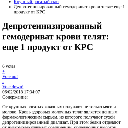
Крупный рогатый скот
Депротеинизированный гемодериват крови телят: еще 1
продукт от КРС
Депротеинизированный
гемодериват крови телят:
еще 1 продукт от КРС
6
votes
+
Vote up!
-
Vote down!
06/02/2018 17:34:07
Содержание:
От крупных рогатых жвачных получают не только мясо и
молоко. Кровь здоровых молочных телят является ценным
фармакологическим сырьем, из которого получают сухой
депротеинизированный диализат. При этом белки отделяют
от низкомолекулярных соединений, обладающих высокой