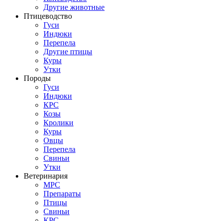
Другие животные
Птицеводство
Гуси
Индюки
Перепела
Другие птицы
Куры
Утки
Породы
Гуси
Индюки
КРС
Козы
Кролики
Куры
Овцы
Перепела
Свиньи
Утки
Ветеринария
МРС
Препараты
Птицы
Свиньи
КРС