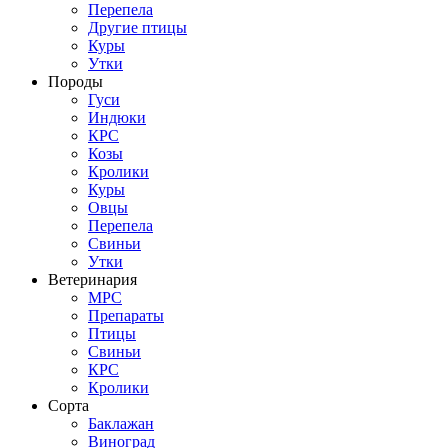
Перепела
Другие птицы
Куры
Утки
Породы
Гуси
Индюки
КРС
Козы
Кролики
Куры
Овцы
Перепела
Свиньи
Утки
Ветеринария
МРС
Препараты
Птицы
Свиньи
КРС
Кролики
Сорта
Баклажан
Виноград