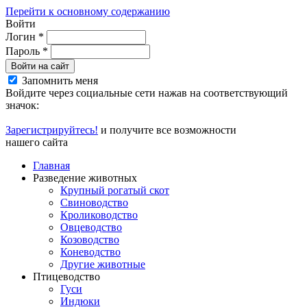
Перейти к основному содержанию
Войти
Логин
*
Пароль
*
Войти на сайт
Запомнить меня
Войдите через социальные сети нажав на соответствующий
значок:
Зарегистрируйтесь!
и получите все возможности
нашего сайта
Главная
Разведение животных
Крупный рогатый скот
Свиноводство
Кролиководство
Овцеводство
Козоводство
Коневодство
Другие животные
Птицеводство
Гуси
Индюки