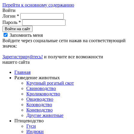
Перейти к основному содержанию
Войти
Логин
*
Пароль
*
Войти на сайт
Запомнить меня
Войдите через социальные сети нажав на соответствующий
значок:
Зарегистрируйтесь!
и получите все возможности
нашего сайта
Главная
Разведение животных
Крупный рогатый скот
Свиноводство
Кролиководство
Овцеводство
Козоводство
Коневодство
Другие животные
Птицеводство
Гуси
Индюки