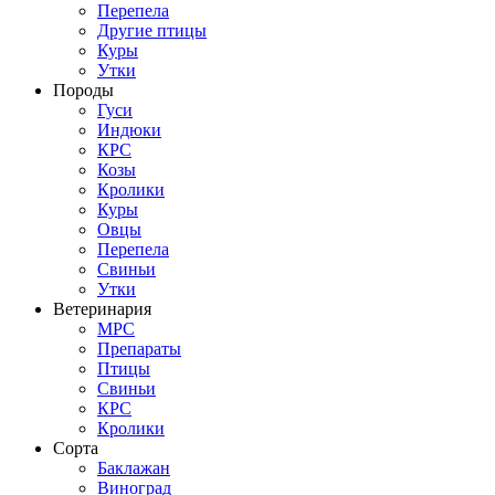
Перепела
Другие птицы
Куры
Утки
Породы
Гуси
Индюки
КРС
Козы
Кролики
Куры
Овцы
Перепела
Свиньи
Утки
Ветеринария
МРС
Препараты
Птицы
Свиньи
КРС
Кролики
Сорта
Баклажан
Виноград