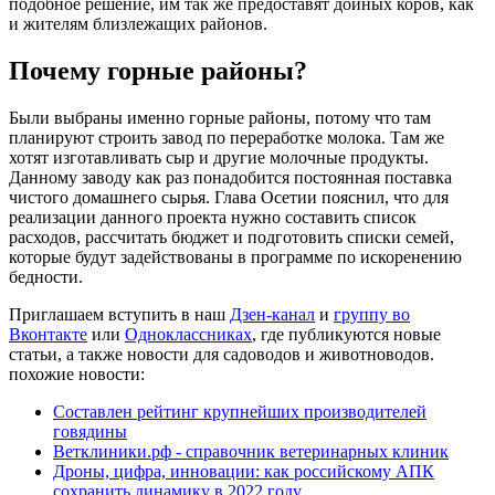
подобное решение, им так же предоставят дойных коров, как
и жителям близлежащих районов.
Почему горные районы?
Были выбраны именно горные районы, потому что там
планируют строить завод по переработке молока. Там же
хотят изготавливать сыр и другие молочные продукты.
Данному заводу как раз понадобится постоянная поставка
чистого домашнего сырья. Глава Осетии пояснил, что для
реализации данного проекта нужно составить список
расходов, рассчитать бюджет и подготовить списки семей,
которые будут задействованы в программе по искоренению
бедности.
Приглашаем вступить в наш
Дзен-канал
и
группу во
Вконтакте
или
Одноклассниках
, где публикуются новые
статьи, а также новости для садоводов и животноводов.
похожие новости:
Составлен рейтинг крупнейших производителей
говядины
Ветклиники.рф - справочник ветеринарных клиник
Дроны, цифра, инновации: как российскому АПК
сохранить динамику в 2022 году