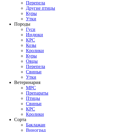
Перепела
Другие птицы
Куры
Утки
Породы
Гуси
Индюки
КРС
Козы
Кролики
Куры
Овцы
Перепела
Свиньи
Утки
Ветеринария
МРС
Препараты
Птицы
Свиньи
КРС
Кролики
Сорта
Баклажан
Виноград