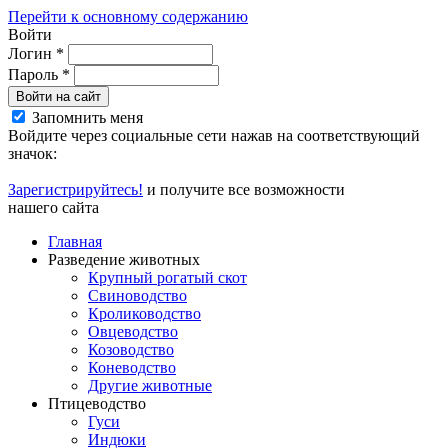
Перейти к основному содержанию
Войти
Логин
*
Пароль
*
Войти на сайт
Запомнить меня
Войдите через социальные сети нажав на соответствующий
значок:
Зарегистрируйтесь!
и получите все возможности
нашего сайта
Главная
Разведение животных
Крупный рогатый скот
Свиноводство
Кролиководство
Овцеводство
Козоводство
Коневодство
Другие животные
Птицеводство
Гуси
Индюки