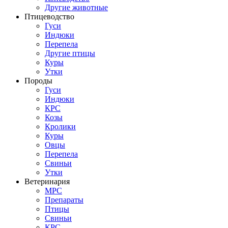
Другие животные
Птицеводство
Гуси
Индюки
Перепела
Другие птицы
Куры
Утки
Породы
Гуси
Индюки
КРС
Козы
Кролики
Куры
Овцы
Перепела
Свиньи
Утки
Ветеринария
МРС
Препараты
Птицы
Свиньи
КРС