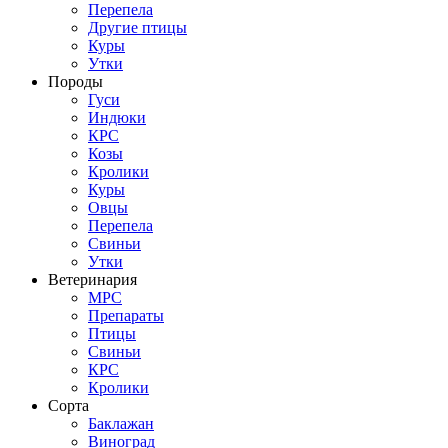
Перепела
Другие птицы
Куры
Утки
Породы
Гуси
Индюки
КРС
Козы
Кролики
Куры
Овцы
Перепела
Свиньи
Утки
Ветеринария
МРС
Препараты
Птицы
Свиньи
КРС
Кролики
Сорта
Баклажан
Виноград