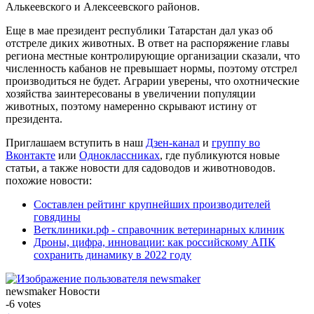
Алькеевского и Алексеевского районов.
Еще в мае президент республики Татарстан дал указ об
отстреле диких животных. В ответ на распоряжение главы
региона местные контролирующие организации сказали, что
численность кабанов не превышает нормы, поэтому отстрел
производиться не будет. Аграрии уверены, что охотнические
хозяйства заинтересованы в увеличении популяции
животных, поэтому намеренно скрывают истину от
президента.
Приглашаем вступить в наш
Дзен-канал
и
группу во
Вконтакте
или
Одноклассниках
, где публикуются новые
статьи, а также новости для садоводов и животноводов.
похожие новости:
Составлен рейтинг крупнейших производителей
говядины
Ветклиники.рф - справочник ветеринарных клиник
Дроны, цифра, инновации: как российскому АПК
сохранить динамику в 2022 году
newsmaker
Новости
-6
votes