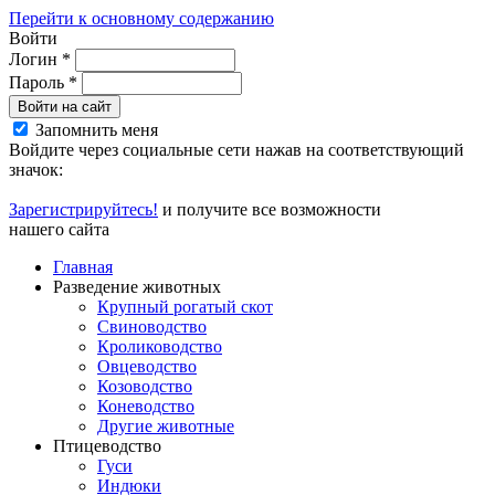
Перейти к основному содержанию
Войти
Логин
*
Пароль
*
Войти на сайт
Запомнить меня
Войдите через социальные сети нажав на соответствующий
значок:
Зарегистрируйтесь!
и получите все возможности
нашего сайта
Главная
Разведение животных
Крупный рогатый скот
Свиноводство
Кролиководство
Овцеводство
Козоводство
Коневодство
Другие животные
Птицеводство
Гуси
Индюки