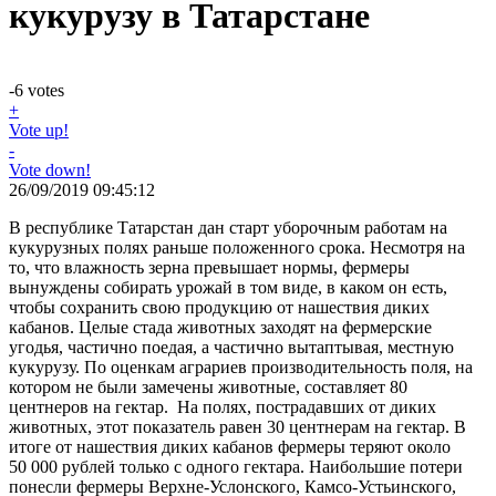
кукурузу в Татарстане
-6
votes
+
Vote up!
-
Vote down!
26/09/2019 09:45:12
В республике Татарстан дан старт уборочным работам на
кукурузных полях раньше положенного срока. Несмотря на
то, что влажность зерна превышает нормы, фермеры
вынуждены собирать урожай в том виде, в каком он есть,
чтобы сохранить свою продукцию от нашествия диких
кабанов. Целые стада животных заходят на фермерские
угодья, частично поедая, а частично вытаптывая, местную
кукурузу. По оценкам аграриев производительность поля, на
котором не были замечены животные, составляет 80
центнеров на гектар. На полях, пострадавших от диких
животных, этот показатель равен 30 центнерам на гектар. В
итоге от нашествия диких кабанов фермеры теряют около
50 000 рублей только с одного гектара. Наибольшие потери
понесли фермеры Верхне-Услонского, Камсо-Устьинского,