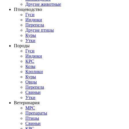
Другие животные
Птицеводство
Гуси
Индюки
Перепела
Другие птицы
Куры
Утки
Породы
Гуси
Индюки
КРС
Козы
Кролики
Куры
Овцы
Перепела
Свиньи
Утки
Ветеринария
МРС
Препараты
Птицы
Свиньи
КРС