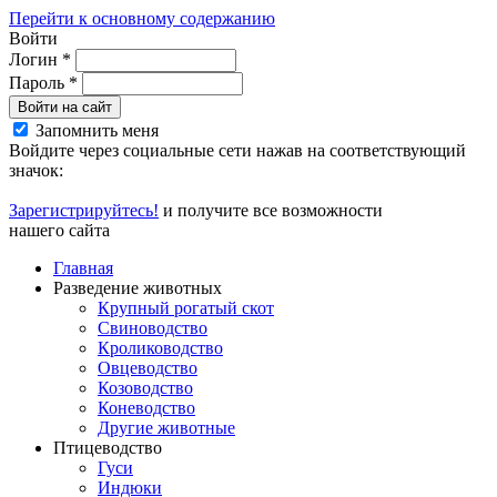
Перейти к основному содержанию
Войти
Логин
*
Пароль
*
Войти на сайт
Запомнить меня
Войдите через социальные сети нажав на соответствующий
значок:
Зарегистрируйтесь!
и получите все возможности
нашего сайта
Главная
Разведение животных
Крупный рогатый скот
Свиноводство
Кролиководство
Овцеводство
Козоводство
Коневодство
Другие животные
Птицеводство
Гуси
Индюки