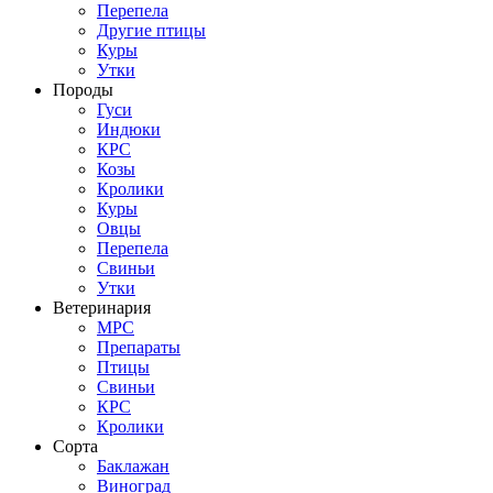
Перепела
Другие птицы
Куры
Утки
Породы
Гуси
Индюки
КРС
Козы
Кролики
Куры
Овцы
Перепела
Свиньи
Утки
Ветеринария
МРС
Препараты
Птицы
Свиньи
КРС
Кролики
Сорта
Баклажан
Виноград