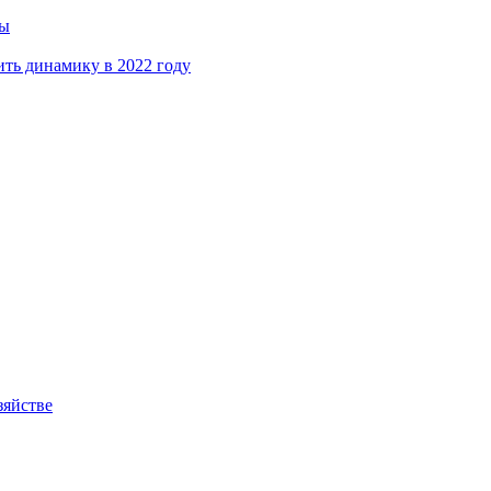
ны
ть динамику в 2022 году
зяйстве