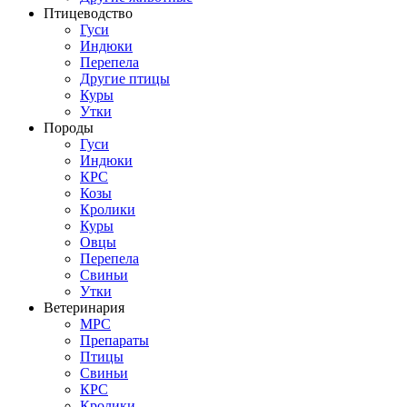
Птицеводство
Гуси
Индюки
Перепела
Другие птицы
Куры
Утки
Породы
Гуси
Индюки
КРС
Козы
Кролики
Куры
Овцы
Перепела
Свиньи
Утки
Ветеринария
МРС
Препараты
Птицы
Свиньи
КРС
Кролики