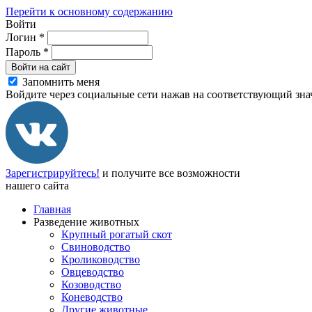
Перейти к основному содержанию
Войти
Логин
*
Пароль
*
Войти на сайт
Запомнить меня
Войдите через социальные сети нажав на соответствующий зна
Зарегистрируйтесь!
и получите все возможности
нашего сайта
Главная
Разведение животных
Крупный рогатый скот
Свиноводство
Кролиководство
Овцеводство
Козоводство
Коневодство
Другие животные