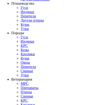
Птицеводство
Гуси
Индюки
Перепела
Другие птицы
Куры
Утки
Породы
Гуси
Индюки
КРС
Козы
Кролики
Куры
Овцы
Перепела
Свиньи
Утки
Ветеринария
МРС
Препараты
Птицы
Свиньи
КРС
Кролики