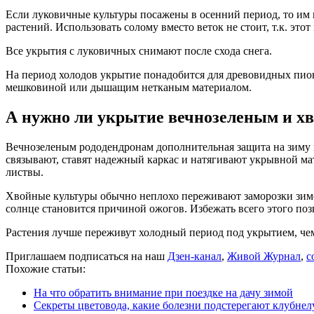
Если луковичные культуры посажены в осенний период, то им п
растений. Использовать солому вместо веток не стоит, т.к. это
Все укрытия с луковичных снимают после схода снега.
На период холодов укрытие понадобится для древовидных пион
мешковиной или дышащим нетканым материалом.
А нужно ли укрытие вечнозеленым и х
Вечнозеленым рододендронам дополнительная защита на зиму н
связывают, ставят надежный каркас и натягивают укрывной ма
листвы.
Хвойные культуры обычно неплохо переживают заморозки зимой
солнце становится причиной ожогов. Избежать всего этого по
Растения лучше переживут холодный период под укрытием, чем 
Приглашаем подписаться на наш
Дзен-канал
,
Живой Журнал
,
с
Похожие статьи:
На что обратить внимание при поездке на дачу зимой
Секреты цветовода, какие болезни подстерегают клубне