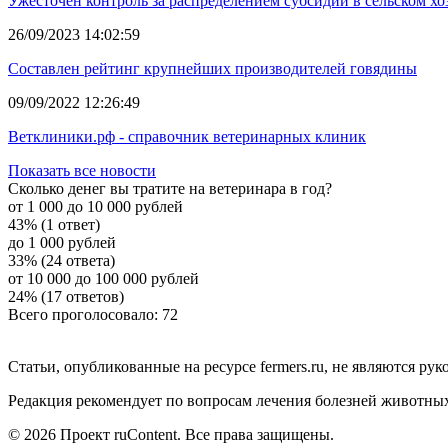
Ужесточен контроль за распределением субсидий в сельском хо
26/09/2023 14:02:59
Составлен рейтинг крупнейших производителей говядины
09/09/2022 12:26:49
Ветклиники.рф - справочник ветеринарных клиник
Показать все новости
Сколько денег вы тратите на ветеринара в год?
от 1 000 до 10 000 рублей
43% (1 ответ)
до 1 000 рублей
33% (24 ответа)
от 10 000 до 100 000 рублей
24% (17 ответов)
Всего проголосовало: 72
Статьи, опубликованные на ресурсе fermers.ru, не являются р
Редакция рекомендует по вопросам лечения болезней животны
© 2026 Проект ruContent. Все права защищены.