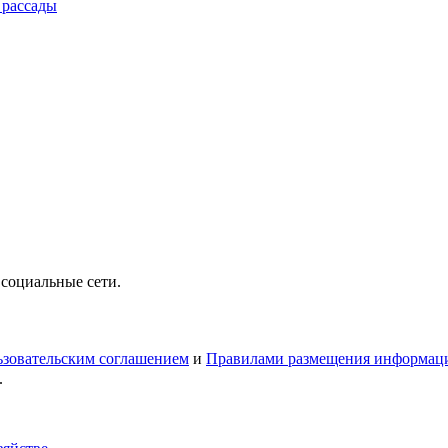
 рассады
 социальные сети.
зовательским соглашением
и
Правилами размещения информац
.