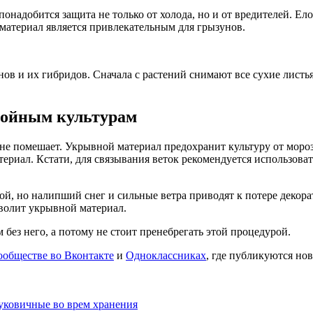
онадобится защита не только от холода, но и от вредителей. Ел
т материал является привлекательным для грызунов.
ов и их гибридов. Сначала с растений снимают все сухие листья
войным культурам
е помешает. Укрывной материал предохранит культуру от морозо
териал. Кстати, для связывания веток рекомендуется использов
, но налипший снег и сильные ветра приводят к потере декорат
зволит укрывной материал.
без него, а потому не стоит пренебрегать этой процедурой.
ообществе во Вконтакте
и
Одноклассниках
, где публикуются нов
луковичные во врем хранения