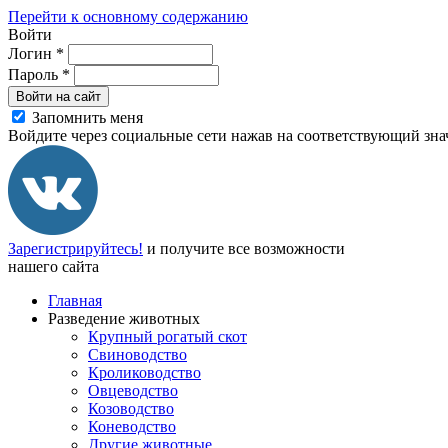
Перейти к основному содержанию
Войти
Логин
*
Пароль
*
Войти на сайт
Запомнить меня
Войдите через социальные сети нажав на соответствующий зна
Зарегистрируйтесь!
и получите все возможности
нашего сайта
Главная
Разведение животных
Крупный рогатый скот
Свиноводство
Кролиководство
Овцеводство
Козоводство
Коневодство
Другие животные