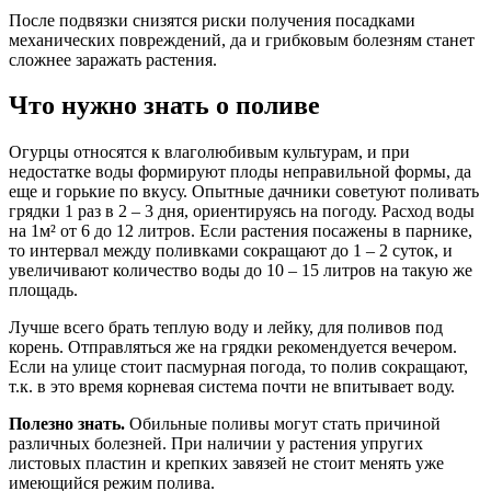
После подвязки снизятся риски получения посадками
механических повреждений, да и грибковым болезням станет
сложнее заражать растения.
Что нужно знать о поливе
Огурцы относятся к влаголюбивым культурам, и при
недостатке воды формируют плоды неправильной формы, да
еще и горькие по вкусу. Опытные дачники советуют поливать
грядки 1 раз в 2 – 3 дня, ориентируясь на погоду. Расход воды
на 1м² от 6 до 12 литров. Если растения посажены в парнике,
то интервал между поливками сокращают до 1 – 2 суток, и
увеличивают количество воды до 10 – 15 литров на такую же
площадь.
Лучше всего брать теплую воду и лейку, для поливов под
корень. Отправляться же на грядки рекомендуется вечером.
Если на улице стоит пасмурная погода, то полив сокращают,
т.к. в это время корневая система почти не впитывает воду.
Полезно знать.
Обильные поливы могут стать причиной
различных болезней. При наличии у растения упругих
листовых пластин и крепких завязей не стоит менять уже
имеющийся режим полива.