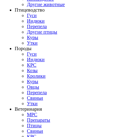
Другие животные
Птицеводство
Гуси
Индюки
Перепела
Другие птицы
Куры
Утки
Породы
Гуси
Индюки
КРС
Козы
Кролики
Куры
Овцы
Перепела
Свиньи
Утки
Ветеринария
МРС
Препараты
Птицы
Свиньи
КРС