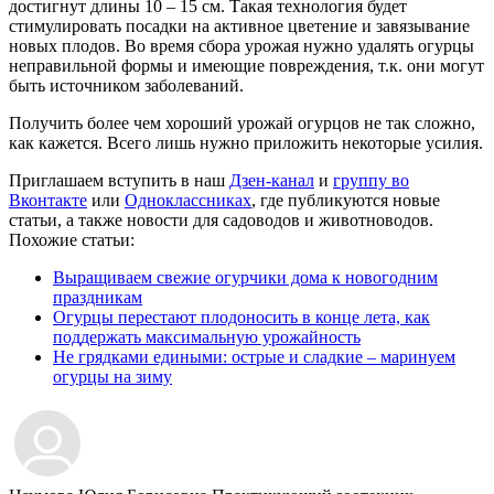
достигнут длины 10 – 15 см. Такая технология будет
стимулировать посадки на активное цветение и завязывание
новых плодов. Во время сбора урожая нужно удалять огурцы
неправильной формы и имеющие повреждения, т.к. они могут
быть источником заболеваний.
Получить более чем хороший урожай огурцов не так сложно,
как кажется. Всего лишь нужно приложить некоторые усилия.
Приглашаем вступить в наш
Дзен-канал
и
группу во
Вконтакте
или
Одноклассниках
, где публикуются новые
статьи, а также новости для садоводов и животноводов.
Похожие статьи:
Выращиваем свежие огурчики дома к новогодним
праздникам
Огурцы перестают плодоносить в конце лета, как
поддержать максимальную урожайность
Не грядками едиными: острые и сладкие – маринуем
огурцы на зиму