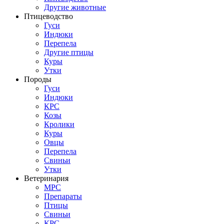
Другие животные
Птицеводство
Гуси
Индюки
Перепела
Другие птицы
Куры
Утки
Породы
Гуси
Индюки
КРС
Козы
Кролики
Куры
Овцы
Перепела
Свиньи
Утки
Ветеринария
МРС
Препараты
Птицы
Свиньи
КРС