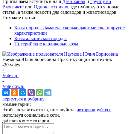
Приглашаем вступить в наш
Дзен-канал
и
группу во
Вконтакте
или
Одноклассниках
, где публикуются новые
статьи, а также новости для садоводов и животноводов.
Похожие статьи:
Козы породы Ламанча: сколько дают молока и другие
характеристики
Козы альпийской породы
Нигерийские карликовые козы
Наумова Юлия Борисовна
Практикующий зоотехник
-20
votes
+
Vote up!
-
Vote down!
вернуться в рубрику
комментарии:
Чтобы оставить отзыв, пожалуйста,
авторизируйтесь
используя социальные сети.
добавить комментарий: