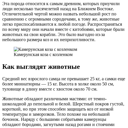
Эта порода относится к самым древним, которых приучили
люди несколько тысячелетий назад на Ближнем Востоке.
Отличительной чертой можно назвать небольшой рост по
сравнению с огромными сородичами, к тому же, животные
легко приспосабливаются к любой погоде. Распространяться
по всему миру они начали вместе с китобоями, которые брали
животных на свои корабли. Это было выгодно из-за
небольшого размера коз и их неприхотливости.
Камерунская коза с козленком
Как выглядят животные
Средний вес взрослого самца не превышает 25 кг, а самки еще
более миниатюрны — 15 кг. Высота в холке около 50 см,
туловище в длину вместе с хвостом около 70 см.
Животные обладают различными мастями: от темно-
шоколадной до пепельной и белой. Шерстный покров густой,
короткий, но при этом способен защищать коз от низкой
температуры и заморозков. Тело похоже на небольшой
бочонок. Наряду с большими собратьями камерунцы
обладают бородами, загнутыми назад рогами и стоячими