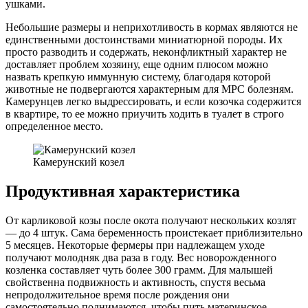
ушками.
Небольшие размеры и неприхотливость в кормах являются не
единственными достоинствами миниатюрной породы. Их
просто разводить и содержать, неконфликтный характер не
доставляет проблем хозяину, еще одним плюсом можно
назвать крепкую иммунную систему, благодаря которой
животные не подвергаются характерным для МРС болезням.
Камерунцев легко выдрессировать, и если козочка содержится
в квартире, то ее можно приучить ходить в туалет в строго
определенное место.
Камерунский козел
Продуктивная характеристика
От карликовой козы после окота получают нескольких козлят
— до 4 штук. Сама беременность проистекает приблизительно
5 месяцев. Некоторые фермеры при надлежащем уходе
получают молодняк два раза в году. Вес новорожденного
козленка составляет чуть более 300 грамм. Для малышей
свойственна подвижность и активность, спустя весьма
непродолжительное время после рождения они
самостоятельно поднимаются, чтобы пить материнское