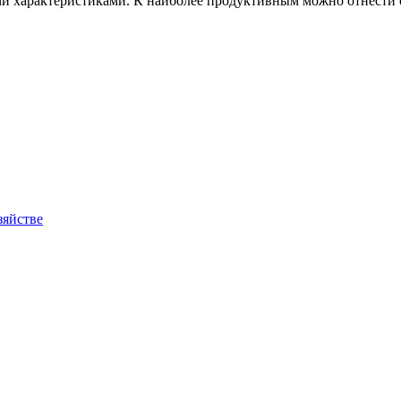
ми характеристиками. К наиболее продуктивным можно отнести
зяйстве