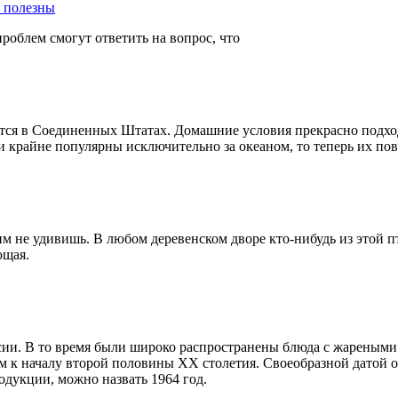
т полезны
роблем смогут ответить на вопрос, что
ится в Соединенных Штатах. Домашние условия прекрасно подход
 крайне популярны исключительно за океаном, то теперь их повс
м не удивишь. В любом деревенском дворе кто-нибудь из этой пти
ющая.
оссии. В то время были широко распространены блюда с жарены
ом к началу второй половины ХХ столетия. Своеобразной датой 
одукции, можно назвать 1964 год.