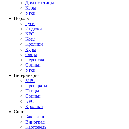
Другие птицы
Куры
Утки
Породы
Гуси
Индюки
КРС
Козы
Кролики
Куры
Овцы
Перепела
Свиньи
Утки
Ветеринария
МРС
Препараты
Птицы
Свиньи
КРС
Кролики
Сорта
Баклажан
Виноград
Картофель