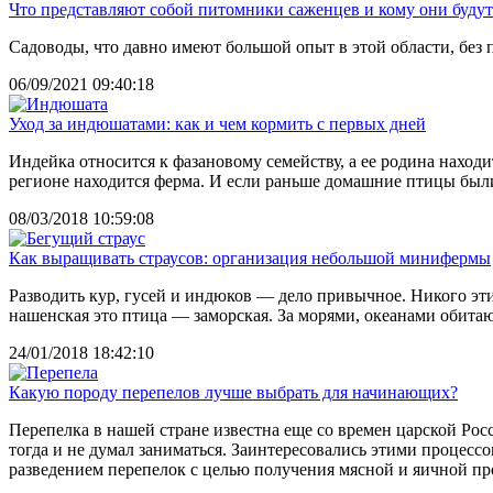
Что представляют собой питомники саженцев и кому они буду
Садоводы, что давно имеют большой опыт в этой области, без п
06/09/2021 09:40:18
Уход за индюшатами: как и чем кормить с первых дней
Индейка относится к фазановому семейству, а ее родина наход
регионе находится ферма. И если раньше домашние птицы были
08/03/2018 10:59:08
Как выращивать страусов: организация небольшой минифермы
Разводить кур, гусей и индюков — дело привычное. Никого эти
нашенская это птица — заморская. За морями, океанами обита
24/01/2018 18:42:10
Какую породу перепелов лучше выбрать для начинающих?
Перепелка в нашей стране известна еще со времен царской Р
тогда и не думал заниматься. Заинтересовались этими процесс
разведением перепелок с целью получения мясной и яичной пр