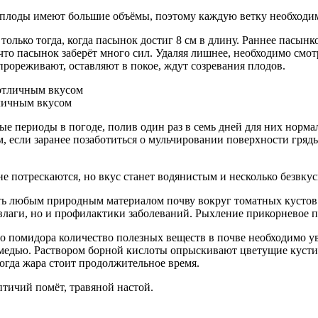
а плоды имеют большие объёмы, поэтому каждую ветку необходи
олько тогда, когда пасынок достиг 8 см в длину. Раннее пасын
м, что пасынок заберёт много сил. Удаляя лишнее, необходимо с
рореживают, оставляют в покое, ждут созревания плодов.
тличным вкусом
ые периоды в погоде, полив один раз в семь дней для них норм
, если заранее позаботиться о мульчировании поверхности гряд
 потрескаются, но вкус станет водянистым и несколько безвку
любым природным материалом почву вокруг томатных кустов: с
влаги, но и профилактики заболеваний. Рыхление прикорневое п
о помидора количество полезных веществ в почве необходимо ув
 медью. Раствором борной кислоты опрыскивают цветущие кусти
огда жара стоит продолжительное время.
птичий помёт, травяной настой.