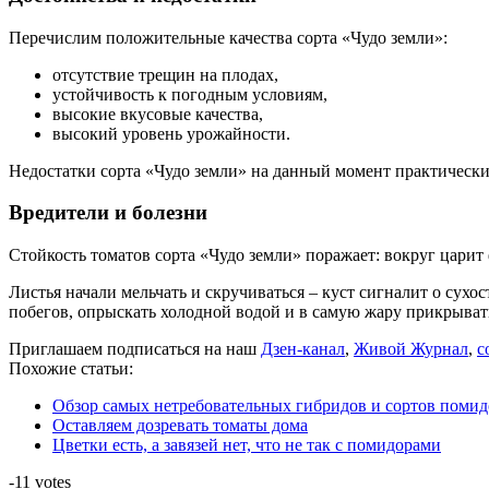
Перечислим положительные качества сорта «Чудо земли»:
отсутствие трещин на плодах,
устойчивость к погодным условиям,
высокие вкусовые качества,
высокий уровень урожайности.
Недостатки сорта «Чудо земли» на данный момент практически
Вредители и болезни
Стойкость томатов сорта «Чудо земли» поражает: вокруг царит 
Листья начали мельчать и скручиваться – куст сигналит о сух
побегов, опрыскать холодной водой и в самую жару прикрыват
Приглашаем подписаться на наш
Дзен-канал
,
Живой Журнал
,
с
Похожие статьи:
Обзор самых нетребовательных гибридов и сортов поми
Оставляем дозревать томаты дома
Цветки есть, а завязей нет, что не так с помидорами
-11
votes