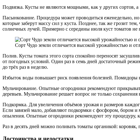
Подвязка. Кусты не являются мощными, как у других сортов, 
Пасынкование. Процедура может проводиться еженедельно, но т
которые заберут массу сил у куста. Позднее, так же грозит те
солнечных лучей. Примерно с середины июля куст томатов не п
Сорт Чудо земли отличается высокой урожайностью и о
Полив. Кусты томата этого сорта спокойно переносят засушлив
от погодных условий. Один раз в семь дней достаточный режим
до трёх раз в неделю.
Избыток воды повышает риск появления болезней. Помидоры не
Мульчирование. Опытные огородники рекомендуют прикрывать 
деревьев. Мульчирование решает вопрос не только сохранения 
Подкормка. Для увеличения объёмов урожая и размеров каждог
Если завязей мало, добавляют подкормки с фосфором, бором и
опыления. Опытные огородники рекомендуют эту процедуру, к
Раз в десять дней можно поливать томаты органикой: коровяк, 
Достоинства и недостатки