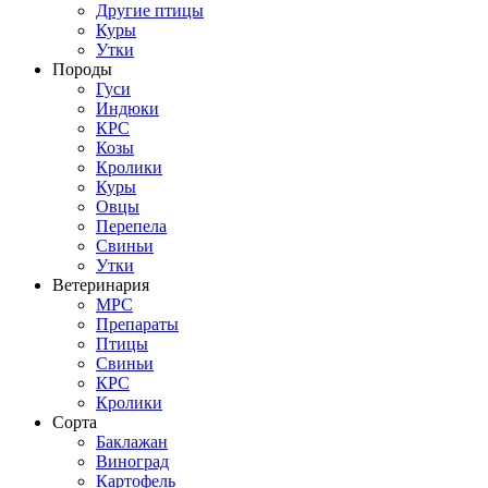
Другие птицы
Куры
Утки
Породы
Гуси
Индюки
КРС
Козы
Кролики
Куры
Овцы
Перепела
Свиньи
Утки
Ветеринария
МРС
Препараты
Птицы
Свиньи
КРС
Кролики
Сорта
Баклажан
Виноград
Картофель