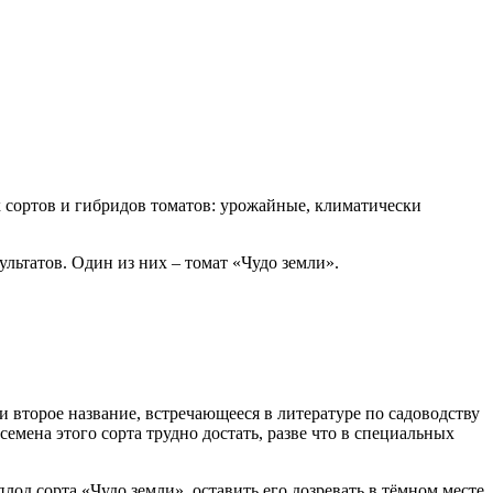
 сортов и гибридов томатов: урожайные, климатически
льтатов. Один из них – томат «Чудо земли».
и второе название, встречающееся в литературе по садоводству
емена этого сорта трудно достать, разве что в специальных
плод сорта «Чудо земли», оставить его дозревать в тёмном месте