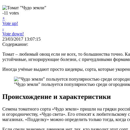
-11
votes
+
Vote up!
-
Vote down!
23/03/2017 13:07:15
Содержание:
Томат – любимый овощ если не всех, то большинства точно. 
устойчивые, игнорирующие болезни, с причудливыми формами
Иногда учёные выдают просто шедевры, сорта, которые укореня
"Чудо земли" пользуется популярностью среди огородник
Происхождение и характеристики
Семена томатного сорта «Чудо земли» пришли на грядки российс
и огородничеству, «Чудо света». Его относят к любительскому 
магазинах. «Подделку» можно определить только тогда, когда 
Если среди знакомых дачников нет, тех, кто разводит этот сорт