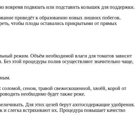
мо вовремя подвязать или подставить колышек для поддержки.
кование приведёт к образованию новых лишних побегов,
мотреть, чтобы плоды оставались прикрытыми от прямых
альный режим. Объём необходимой влаги для томатов зависит
ы. Без этой процедуры полив осуществляют значительно чаще,
сным.
оломой, сеном, травой свежескошенной, хвоёй, корой от
роводить необходимо будет также реже.
еличивать. Для этих целей берут азотосодержащие удобрения.
к и слегка встряхивают их. Процедура повышает качество