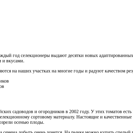
Каждый год селекционеры выдают десятки новых адаптированных
 и вкусами.
ются на наших участках на многие годы и радуют качеством резу
ов
ких садоводов и огородников в 2002 году. У этих томатов есть 
селекционному сортовому материалу. Настоящие и качественные с
созрели осенью плоды.
, а семена добыть очень хочется. На рынке можно купить спелый 